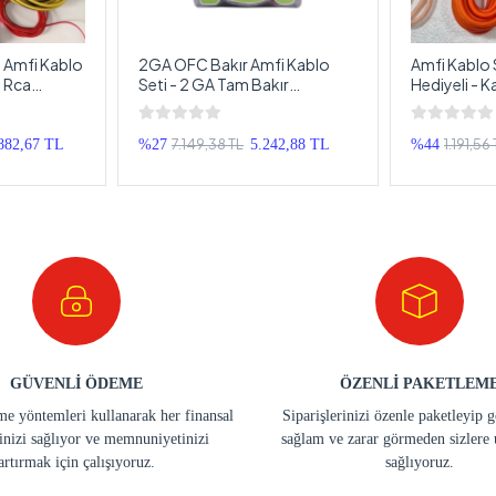
 Amfi Kablo
2GA OFC Bakır Amfi Kablo
Amfi Kablo 
ı Rca
Seti - 2 GA Tam Bakır
Hediyeli - K
Seti - Üst
Profesyonel Anfi Kablosu Seti
Takımı - Ta
2 AWG
7.149,38 TL
1.191,56
882,67 TL
%27
5.242,88 TL
%44
GÜVENLİ ÖDEME
ÖZENLİ PAKETLEM
e yöntemleri kullanarak her finansal
Siparişlerinizi özenle paketleyip 
inizi sağlıyor ve memnuniyetinizi
sağlam ve zarar görmeden sizlere 
artırmak için çalışıyoruz.
sağlıyoruz.