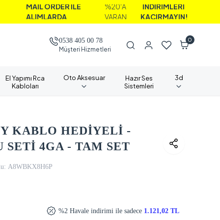
İL ORDER İLE
%20'A
İNDİRİMLERİ
IMLARDA
VARAN
KAÇIRMAYIN!
0
0538 405 00 78
Müşteri Hizmetleri
Oto Aksesuar
3d
El Yapımı Rca
Hazır Ses
Kabloları
Sistemleri
 Y KABLO HEDİYELİ -
 SETİ 4GA - TAM SET
u:
A8WBKX8H6P
%2 Havale indirimi ile sadece
1.121,02 TL