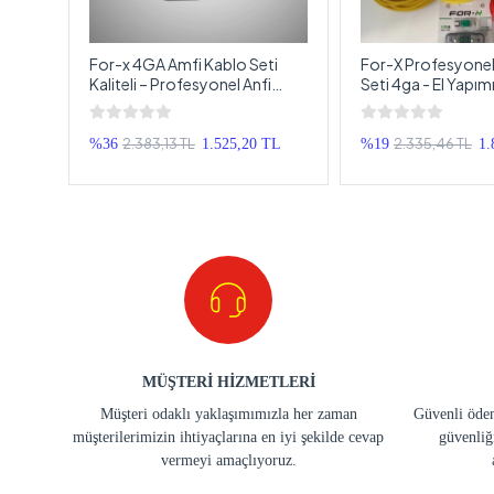
Kablo
For-x 4GA Amfi Kablo Seti
For-X Profesyonel
blosu
Kaliteli – Profesyonel Anfi
Seti 4ga - El Yapım
Kablosu Seti 4GA
Kablolu Anfi Kablo 
Seviye Üründür
2.383,13 TL
2.335,46 TL
%36
1.525,20 TL
%19
1.
MÜŞTERİ HİZMETLERİ
Müşteri odaklı yaklaşımımızla her zaman
Güvenli ödem
müşterilerimizin ihtiyaçlarına en iyi şekilde cevap
güvenliğ
vermeyi amaçlıyoruz.