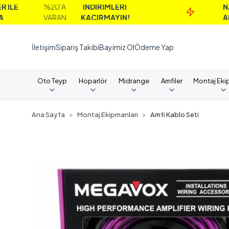
%20'A
İNDİRİMLERİ
NAKİT
VARAN
KAÇIRMAYIN!
ALIMLARD
İletişim
Sipariş Takibi
Bayimiz Ol
Ödeme Yap
Oto Teyp
Hoparlör
Midrange
Amfiler
Montaj Eki
Ana Sayfa
Montaj Ekipmanları
Amfi Kablo Seti