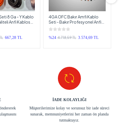
Seti 8 Ga - Y Kablo
4GA OFC Bakır Amfi Kablo
8ga A
aliteli Anfi Kablosu
Seti - Bakır Profesyonel Anfi
Çakm
m Set
Kablosu Seti 4GA
Kabl
 TL
4.718,59 TL
667,28 TL
%24
3.574,69 TL
%33
E
İADE KOLAYLIĞI
göndererek
Müşterilerimize kolay ve sorunsuz bir iade süreci
ulaşmasını
sunarak, memnuniyetlerini her zaman ön planda
tutmaktayız.