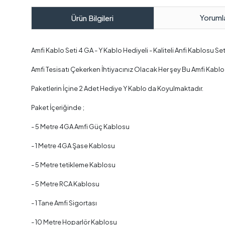
Yoruml
Ürün Bilgileri
Amfi Kablo Seti 4 GA - Y Kablo Hediyeli - Kaliteli Anfi Kablosu Se
Amfi Tesisatı Çekerken İhtiyacınız Olacak Her şey Bu Amfi Kablo S
Paketlerin İçine 2 Adet Hediye Y Kablo da Koyulmaktadır.
Paket İçeriğinde ;
- 5 Metre 4GA Amfi Güç Kablosu
- 1 Metre 4GA Şase Kablosu
- 5 Metre tetikleme Kablosu
- 5 Metre RCA Kablosu
- 1 Tane Amfi Sigortası
- 10 Metre Hoparlör Kablosu