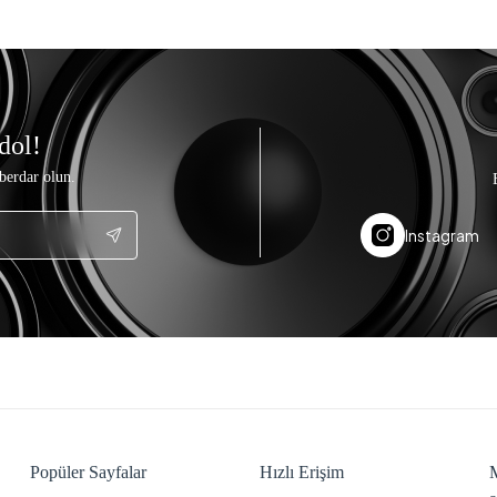
dol!
berdar olun.
Instagram
Popüler Sayfalar
Hızlı Erişim
M