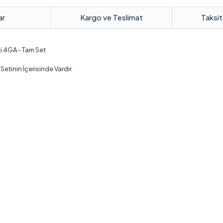
ar
Kargo ve Teslimat
Taksit
ti 4GA - Tam Set
etinin İçerisinde Vardır.