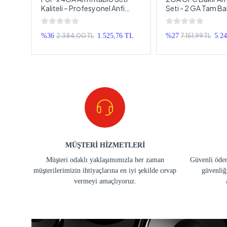
m
Kaliteli – Profesyonel Anfi
Seti - 2 GA Tam Ba
Kablosu Seti 4GA
Profesyonel Anfi K
2 AWG
2.384,00 TL
7.151,99 TL
%36
1.525,76 TL
%27
5.2
MÜŞTERİ HİZMETLERİ
Müşteri odaklı yaklaşımımızla her zaman
Güvenli ödem
müşterilerimizin ihtiyaçlarına en iyi şekilde cevap
güvenliğ
vermeyi amaçlıyoruz.