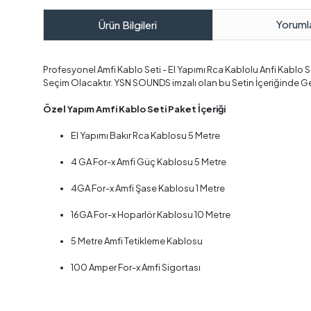
Yoruml
Ürün Bilgileri
Profesyonel Amfi Kablo Seti - El Yapımı Rca Kablolu Anfi Kablo Se
Seçim Olacaktır. YSN SOUNDS imzalı olan bu Setin İçeriğinde G
Özel Yapım Amfi Kablo Seti Paket İçeriği
El Yapımı Bakır Rca Kablosu 5 Metre
4 GA For-x Amfi Güç Kablosu 5 Metre
4GA For-x Amfi Şase Kablosu 1 Metre
16GA For-x Hoparlör Kablosu 10 Metre
5 Metre Amfi Tetikleme Kablosu
100 Amper For-x Amfi Sigortası