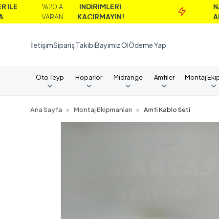
%20'A
İNDİRİMLERİ
NAKİT
VARAN
KAÇIRMAYIN!
ALIMLARD
İletişim
Sipariş Takibi
Bayimiz Ol
Ödeme Yap
Oto Teyp
Hoparlör
Midrange
Amfiler
Montaj Eki
Ana Sayfa
Montaj Ekipmanları
Amfi Kablo Seti