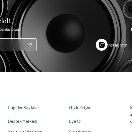
dol!
berdar olun.
Instagram
Popüler Sayfalar
Hızlı Erişim
M
a
Destek Merkezi
Üye Ol
y
Youtube Videoları
Siparişlerim