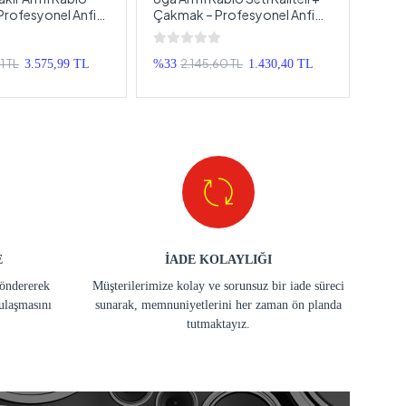
 Profesyonel Anfi
Çakmak – Profesyonel Anfi
8ga -
ti 4GA
Kablosu Seti 8ga
Anfi 
Ürün
1 TL
2.145,60 TL
3.575,99 TL
%33
1.430,40 TL
%23
E
İADE KOLAYLIĞI
göndererek
Müşterilerimize kolay ve sorunsuz bir iade süreci
ulaşmasını
sunarak, memnuniyetlerini her zaman ön planda
tutmaktayız.