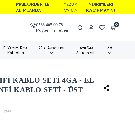
İL ORDER İLE
%20'A
İNDİRİMLERİ
IMLARDA
VARAN
KAÇIRMAYIN!
0
0538 405 00 78
Müşteri Hizmetleri
Oto Aksesuar
3d
El Yapımı Rca
Hazır Ses
Kabloları
Sistemleri
İ KABLO SETİ 4GA - EL
Fİ KABLO SETİ - ÜST
:
1266