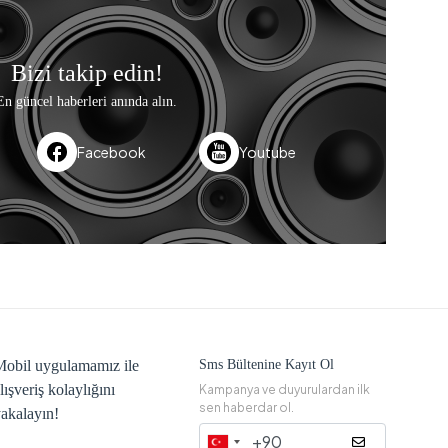
Bizi takip edin!
En güncel haberleri anında alın.
Facebook
Youtube
obil uygulamamız ile
Sms Bültenine Kayıt Ol
lışveriş kolaylığını
Kampanya ve duyurulardan ilk
sen haberdar ol.
akalayın!