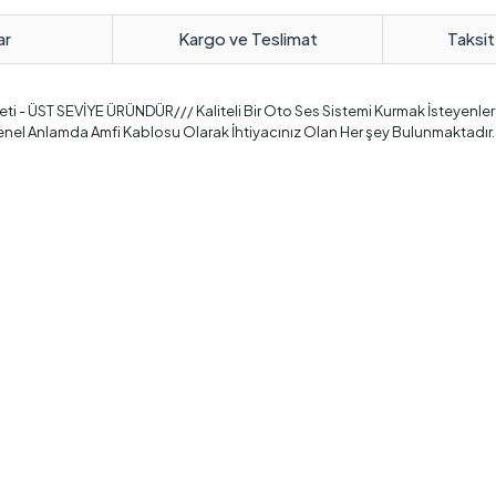
ar
Kargo ve Teslimat
Taksit
ti - ÜST SEVİYE ÜRÜNDÜR/// Kaliteli Bir Oto Ses Sistemi Kurmak İsteyenler İç
enel Anlamda Amfi Kablosu Olarak İhtiyacınız Olan Her şey Bulunmaktadır.