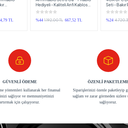
kır
Hediyeli - Kaliteli Anfi Kablosu
Seti - Bakır
ablosu Seti
Takımı - Tam Set
Kablosu Se
1.192,00 TL
4.720,3
44,79 TL
%44
667,52 TL
%24
GÜVENLİ ÖDEME
ÖZENLİ PAKETLEM
e yöntemleri kullanarak her finansal
Siparişlerinizi özenle paketleyip 
inizi sağlıyor ve memnuniyetinizi
sağlam ve zarar görmeden sizlere 
artırmak için çalışıyoruz.
sağlıyoruz.