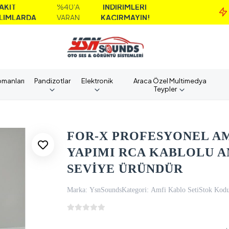
%40'A
İNDİRİMLERİ
MA
A
VARAN
KAÇIRMAYIN!
AL
pmanları
Pandizotlar
Elektronik
Araca Özel Multimedya
Teypler
FOR-X PROFESYONEL AMF
YAPIMI RCA KABLOLU AN
SEVİYE ÜRÜNDÜR
Marka:
YsnSounds
Kategori:
Amfi Kablo Seti
Stok Kodu