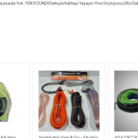
iyasada Yok. YSN SOUNDSfarkıyla Kaliteyi Yaşayın Yine Söylüyoruz Biz Daha
fi Kablo
Amfi Kablo Seti 8 Ga - Y Kablo
4GA OFC Ba