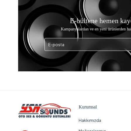
E-bültene hemen kay
Kampanyalardan ve en yeni ürünlerden ha
Kurumsal
Hakkımızda
Mağazalarımız