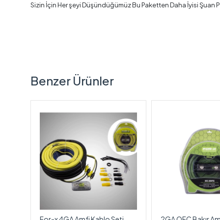
Sizin İçin Her şeyi Düşündüğümüz Bu Paketten Daha İyisi Şuan P
Benzer Ürünler
Amfi
For-x 4GA Amfi Kablo Seti
2GA OFC Bakır Am