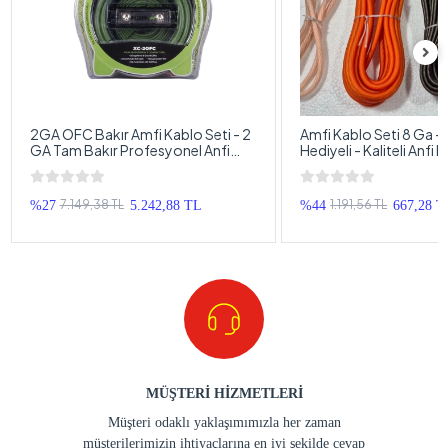
2GA OFC Bakır Amfi Kablo Seti - 2
Amfi Kablo Seti 8 Ga -
GA Tam Bakır Profesyonel Anfi
Hediyeli - Kaliteli Anfi
Kablosu Seti 2 AWG
Takımı - Tam Set
7.149,38 TL
1.191,56 TL
%27
5.242,88 TL
%44
667,28 T
MÜŞTERİ HİZMETLERİ
Müşteri odaklı yaklaşımımızla her zaman
müşterilerimizin ihtiyaçlarına en iyi şekilde cevap