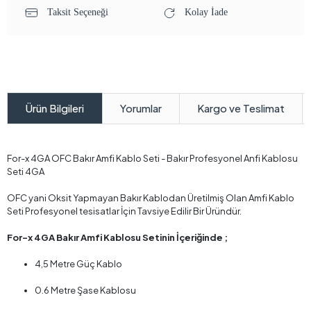
Taksit Seçeneği
Kolay İade
Yorumlar
Kargo ve Teslimat
Ürün Bilgileri
For-x 4GA OFC Bakır Amfi Kablo Seti - Bakır Profesyonel Anfi Kablosu
Seti 4GA
OFC yani Oksit Yapmayan Bakır Kablodan Üretilmiş Olan Amfi Kablo
Seti Profesyonel tesisatlar İçin Tavsiye Edilir Bir Üründür.
For-x 4GA Bakır Amfi Kablosu Setinin İçeriğinde ;
4,5 Metre Güç Kablo
0.6 Metre Şase Kablosu