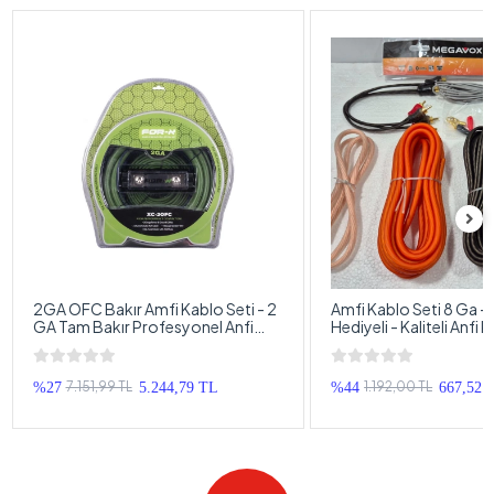
2GA OFC Bakır Amfi Kablo Seti - 2
Amfi Kablo Seti 8 Ga -
GA Tam Bakır Profesyonel Anfi
Hediyeli - Kaliteli Anfi
Kablosu Seti 2 AWG
Takımı - Tam Set
7.151,99 TL
1.192,00 TL
%27
5.244,79 TL
%44
667,52 