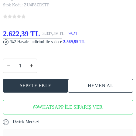
Stok Kodu:
ZU4P8ZD9TP
2.622,39 TL
%21
3.337,59 TL
%2 Havale indirimi ile sadece
2.569,95 TL
SEPETE EKLE
HEMEN AL
WHATSAPP İLE SİPARİŞ VER
Destek Merkezi