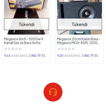
Tükendi
Tükendi
Megavox Amfi - 5000w 4
Megavox 20cm Kabin Bass -
Kanall Ses ve Bass Anfisi
Megavox MGX-8SPL 1200w
200Rms Subwoofer
3.337,59 TL
3.575,99 TL
%14
2.860,79 TL
%20
2.860,79 TL