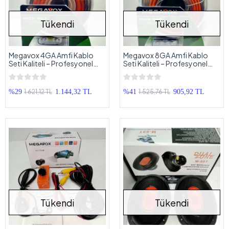
Tükendi
Tükendi
Megavox 4GA Amfi Kablo
Megavox 8GA Amfi Kablo
Seti Kaliteli – Profesyonel
Seti Kaliteli – Profesyonel
Anfi Kablosu Seti 4GA
Anfi Kablosu Seti 8GA
1.621,12 TL
1.525,76 TL
%29
1.144,32 TL
%41
905,92 TL
Tükendi
Tükendi