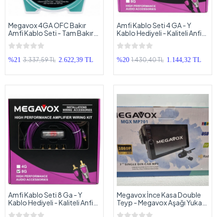
Megavox 4GA OFC Bakır
Amfi Kablo Seti 4 GA - Y
Amfi Kablo Seti - Tam Bakır
Kablo Hediyeli - Kaliteli Anfi
Profesyonel Anfi Kablosu
Kablosu Seti 4GA - Tam Set
Seti 4GA
3.337,59 TL
1.430,40 TL
%21
2.622,39 TL
%20
1.144,32 TL
Amfi Kablo Seti 8 Ga - Y
Megavox İnce Kasa Double
Kablo Hediyeli - Kaliteli Anfi
Teyp - Megavox Aşağı Yukarı
Kablosu Seti - Tam Set
Ayarlanan Ekranlı Tofaş Teyp