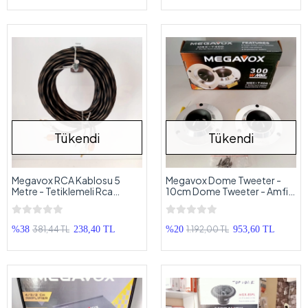
Tükendi
Tükendi
Megavox RCA Kablosu 5
Megavox Dome Tweeter -
Metre - Tetiklemeli Rca
10cm Dome Tweeter - Amfi
Kablosu - Her Araca Uyar
Uyumlu
381,44 TL
1.192,00 TL
%38
238,40 TL
%20
953,60 TL