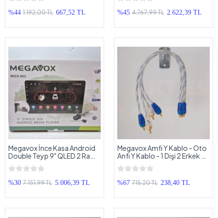
- Park Kameralı
1.192,00 TL
4.767,99 TL
%44
667,52 TL
%45
2.622,39 TL
Megavox İnce Kasa Android
Megavox Amfi Y Kablo - Oto
Double Teyp 9" QLED 2 Ram
Anfi Y Kablo - 1 Dişi 2 Erkek Y
32 Hafıza – Aşağı Yukarı
Kablo - 2 Adet
Ayarlanan Tofaş Android
Ekranlı Teyp - Park Kameralı
7.151,99 TL
715,20 TL
%30
5.006,39 TL
%67
238,40 TL