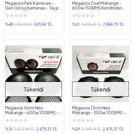
Megavox Park Kamerası -
Megavox Oval Midrange -
Geri Görüş Kamerası - Teyp
600w 150RMS Kendinden
Geri Park Kamerası
Tweeterli Oval Midrange
1.192,00 TL
3.623,67 TL
%48
619,84 TL
%21
2.860,79 TL
Tükendi
Tükendi
Megavox 16cm Neo
Megavox 13cm Neo
Midrange - 600w 100RMS -
Midrange - 500w 100RMS -
Demir Kapak - Kurşun Göbek
Neo Mıknatıs - Kurşun Göbek
3.575,99 TL
3.099,19 TL
%31
2.479,35 TL
%20
2.479,35 TL