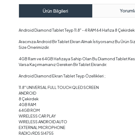
Yoruml
Ürün Bilgileri
Android Diamond Tablet Teyp 11.8" - 4 RAM 64 Hafıza 8 Çekirdek
Aracınıza Android Bir Tablet Ekran Almak İstiyorsanız Bu Ürün Si
Size Önerimizdir.
4GB Ram ve 64GB Hafızaya Sahip Olan Bu Diamond Tablet Kesinli
Varsa Kaçırmamanız Gereken Bir Tablet Ekrandır.
Android Diamond Ekran Tablet Teyp Özellikleri ;
11.8" UNIVERSAL FULL TOUCH QLED SCREEN
ANDROID
8 Çekirdek
4GB RAM
64GB ROM
WIRELESS CAR PLAY
WIRELESS ANDROID AUTO
EXTERNAL MICROPHONE
RADIO/RDS SI4755