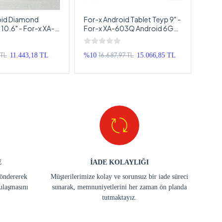
oid Diamond
For-x Android Tablet Teyp 9" -
Driv
 10.6" - For-x XA-
For-x XA-603Q Android 6GB
9" -
AM 64 Hafıza
Ram 128GB Hafıza
Hafı
ltimedya Diamond
Multimedya Tablet Araba
Araba
a Teybi 10.6 inch
Teybi - Park Kameralı
 TL
16.687,97 TL
11.443,18 TL
%10
15.066,85 TL
%20
E
İADE KOLAYLIĞI
göndererek
Müşterilerimize kolay ve sorunsuz bir iade süreci
ulaşmasını
sunarak, memnuniyetlerini her zaman ön planda
tutmaktayız.