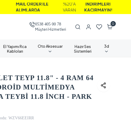
L ORDER İLE
%20'A
İNDİRİMLERİ
MLARDA
VARAN
KAÇIRMAYIN!
0
0538 405 00 78
Müşteri Hizmetleri
Oto Aksesuar
3d
El Yapımı Rca
Hazır Ses
Kabloları
Sistemleri
T TEYP 11.8" - 4 RAM 64
NDROİD MULTİMEDYA
TEYBİ 11.8 İNCH - PARK
odu:
WZV66EEIRR