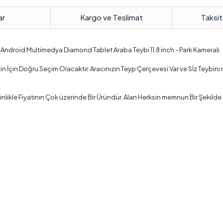
ar
Kargo ve Teslimat
Taksit
 Android Multimedya Diamond Tablet Araba Teybi 11.8 inch - Park Kameralı
zin İçin Doğru Seçim Olacaktır. Aracınızın Teyp Çerçevesi Var ve Sİz Teybi
kle Fiyatının Çok üzerinde Bir Üründür. Alan Herksin memnun Bir Şekilde