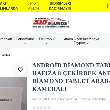
%40'A
İNDİRİMLERİ
MAİ
VARAN
KAÇIRMAYIN!
ALI
pmanları
Pandizotlar
Elektronik
Araca Özel Multimedya
Teypler
Tablet
ANDROİD DİAMOND TABLE
HAFIZA 8 ÇEKİRDEK A
DİAMOND TABLET ARABA 
KAMERALI
Marka:
MEGAVOX
Kategori:
Multimedya Tablet
Stok K