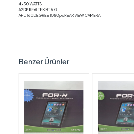
4x50 WATTS
A2DP REALTEK BT 5.0
AHD 160DEGREE 1080px REAR VIEW CAMERA
Benzer Ürünler