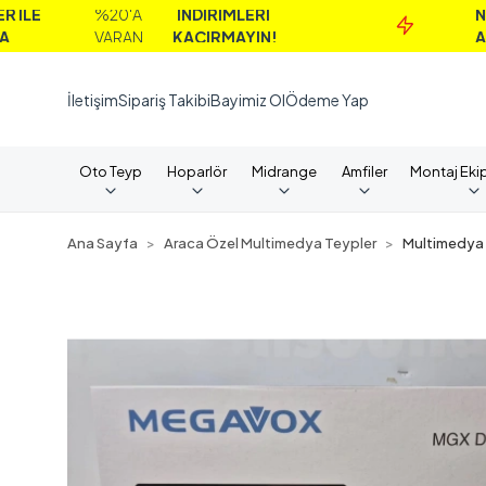
%20'A
İNDİRİMLERİ
NAKİT
VARAN
KAÇIRMAYIN!
ALIMLARDA
İletişim
Sipariş Takibi
Bayimiz Ol
Ödeme Yap
Oto Teyp
Hoparlör
Midrange
Amfiler
Montaj Eki
Ana Sayfa
Araca Özel Multimedya Teypler
Multimedya 