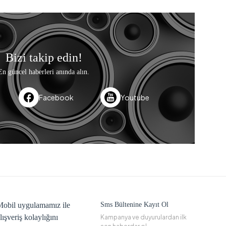
Bizi takip edin!
En güncel haberleri anında alın.
Facebook
Youtube
obil uygulamamız ile
Sms Bültenine Kayıt Ol
lışveriş kolaylığını
Kampanya ve duyurulardan ilk