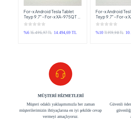
 9" -
For-x Android Tesla Tablet
For-x Android Tesl
Teyp 9.7" - For-x XA-975QT -
Teyp 9.7" - For-x
6 RAM 128 Hafıza Android
4 RAM 64 Hafıza A
lı
Multimedya Tesla Tablet Araba
Multimedya Tesla 
Teybi 9.7 inch - Park Kameralı
Teybi 9.7 inch - Pa
15.495,97 TL
11.919,98 TL
TL
%6
14.494,69 TL
%10
10
MÜŞTERİ HİZMETLERİ
Müşteri odaklı yaklaşımımızla her zaman
Güvenli ödem
müşterilerimizin ihtiyaçlarına en iyi şekilde cevap
güvenliğ
vermeyi amaçlıyoruz.