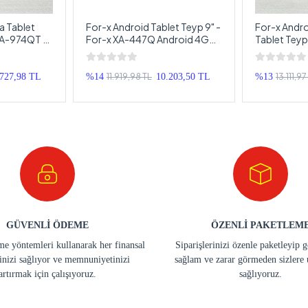
a Tablet
For-x Android Tablet Teyp 9" -
For-x Andr
 XA-974QT -
For-x XA-447Q Android 4GB
Tablet Teyp
ndroid
Ram 64GB Hafıza Ön ve Arka
4561K - 4 R
Tablet Araba
kameralı Multimedya Tablet
Android Mu
rk Kameralı
Araba Teybi
Tablet Arab
11.919,98 TL
13.111,97
.727,98 TL
%14
10.203,50 TL
%13
GÜVENLİ ÖDEME
ÖZENLİ PAKETLEM
e yöntemleri kullanarak her finansal
Siparişlerinizi özenle paketleyip 
inizi sağlıyor ve memnuniyetinizi
sağlam ve zarar görmeden sizlere 
artırmak için çalışıyoruz.
sağlıyoruz.