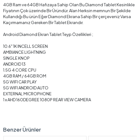
4GB Ram ve 64GB Hafızaya Sahip Olan Bu Diamond Tablet Kesinlikle
Fiyatının Çok üzerinde Bir Üründür. Alan Herksin memnun Bir Şekilde
Kullandığı Bu ürün Eğer Diamond Ekrana Sahip Bir çerçeveniz Varsa
Kaçırmamanız Gereken Bir Tablet Ekrandır.
Android Diamond Ekran Tablet Teyp Özellikleri ;
10.6" 1K INCELL SCREEN
AMBIANCE LIGHTNING
SINGLE KNOP
ANDROID 13
1.5G 4 CORE CPU
4GB RAM / 64GB ROM
5G WIFI CAR PLAY
5G WIFI ANDROID AUTO
EXTERNAL MICROPHONE
1 x AHD 160DEGREE 1080P REAR VIEW CAMERA
Benzer Ürünler