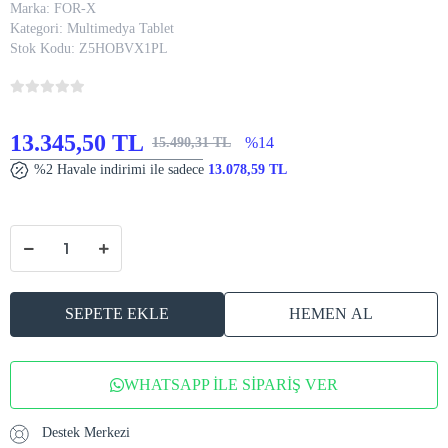
Marka:
FOR-X
Kategori:
Multimedya Tablet
Stok Kodu:
Z5HOBVX1PL
13.345,50 TL
%14
15.490,31 TL
%2 Havale indirimi ile sadece
13.078,59 TL
SEPETE EKLE
HEMEN AL
WHATSAPP İLE SİPARİŞ VER
Destek Merkezi