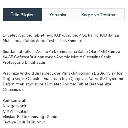
Yorumlar
Kargo ve Teslimat
Ürün Bilgileri
Drivetec Android Tablet Teyp 10.1" - Android 4GB Ram 64GB Hafıza
Multimedya Tablet Araba Teybi - Park Kameralı
Sıradan Tabletlerin Aksine Park kamerasına Sahip Olan 4 GB Ram ve
64GB Gafızası Bulunan ayrıca Android İşletim Sistemine Sahip
Profesyonel Bir Cihazdır.
Aracınıza Android Bir Tablet Ekran Almak İstiyorsanız Bu Ürün Sizin İçin
Doğru Seçim Olacaktır. Aracınızın Teyp Çerçevesi Var ve Sİz Teybini mi
Değiştirmek İstiyosrunuz Drivetec Android Tablet Ekranlar Size
Önerimizdir.
Park kameralı
Navigasyonlu
Çift Amfi Çıkışlı
Akışkan Bir Dokunmatiğe Sahip
Tavsiye Edilir Bir üründür.