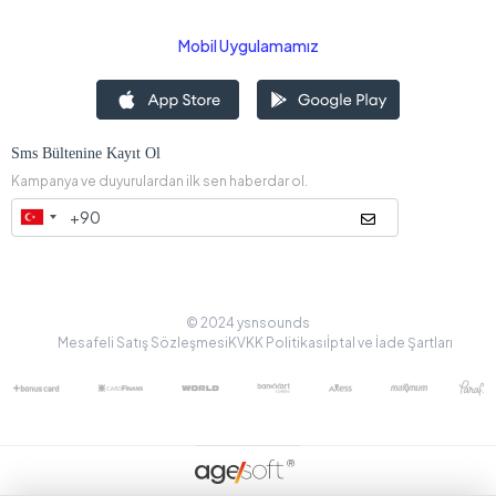
Mobil Uygulamamız
Sms Bültenine Kayıt Ol
Kampanya ve duyurulardan ilk sen haberdar ol.
© 2024 ysnsounds
Mesafeli Satış Sözleşmesi
KVKK Politikası
İptal ve İade Şartları