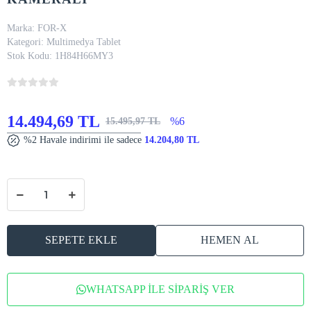
Marka:
FOR-X
Kategori:
Multimedya Tablet
Stok Kodu:
1H84H66MY3
14.494,69 TL
%6
15.495,97 TL
%2 Havale indirimi ile sadece
14.204,80 TL
SEPETE EKLE
HEMEN AL
WHATSAPP İLE SİPARİŞ VER