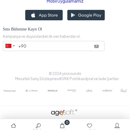
Mobil Uygulamamız
Sms Bültenine Kayıt Ol
Kampanya ve duyurulardan ilk sen haberdar ol.
© 2024 ysnsounds
Mesafeli Satış Sözleşmesi
KVKK Politikası
İptal ve İade Şartları
0