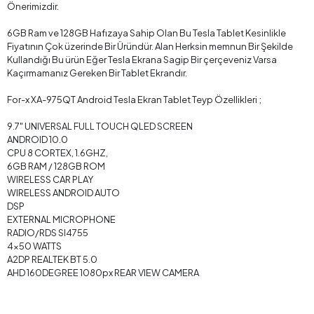
Önerimizdir.
6GB Ram ve 128GB Hafızaya Sahip Olan Bu Tesla Tablet Kesinlikle
Fiyatının Çok üzerinde Bir Üründür. Alan Herksin memnun Bir Şekilde
Kullandığı Bu ürün Eğer Tesla Ekrana Sagip Bir çerçeveniz Varsa
Kaçırmamanız Gereken Bir Tablet Ekrandır.
For-x XA-975QT Android Tesla Ekran Tablet Teyp Özellikleri ;
9.7" UNIVERSAL FULL TOUCH QLED SCREEN
ANDROID 10.0
CPU 8 CORTEX, 1.6GHZ,
6GB RAM / 128GB ROM
WIRELESS CAR PLAY
WIRELESS ANDROID AUTO
DSP
EXTERNAL MICROPHONE
RADIO/RDS SI4755
4x50 WATTS
A2DP REALTEK BT 5.0
AHD 160DEGREE 1080px REAR VIEW CAMERA