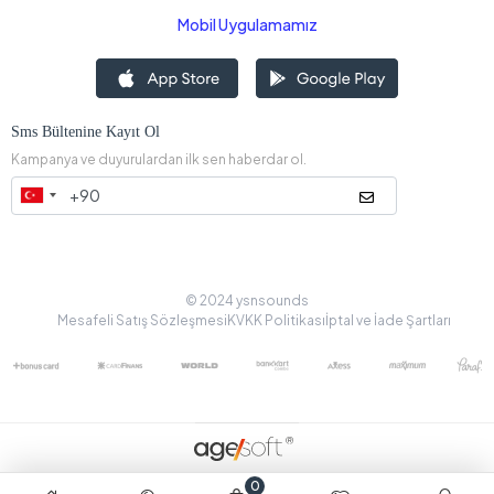
Mobil Uygulamamız
Sms Bültenine Kayıt Ol
Kampanya ve duyurulardan ilk sen haberdar ol.
© 2024 ysnsounds
Mesafeli Satış Sözleşmesi
KVKK Politikası
İptal ve İade Şartları
0