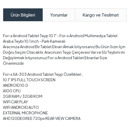
Yorumlar
Kargo ve Teslimat
Ürün Bilgileri
For-x Android Tablet Teyp 10.1" - For-x Android Multimedya Tablet
Araba Teybi 10.1 inch - Park Kameralı
Aracınıza Android Bir Tablet Ekran Almak İstiyorsanız Bu Ürün Sizin İçin
Doğru Seçim Olacaktır. Aracınızın Teyp Çerçevesi Var ve Sİz Teybini mi
Değiştirmek İstiyosrunuz For-x Android Tablet Ekranlar Size
Önerimizdir.
For-x XA-303 Android Tablet Teyp Özellikleri ;
10.1" IPS FULL TOUCH SCREEN
ANDROID 10.0
A100 CPU
2GB RAM / 32GB ROM
WIFI CAR PLAY
WIFI ANDROID AUTO
EXTERNAL MICROPHONE
AHD 120DEGREE 720px REAR VIEW CAMERA