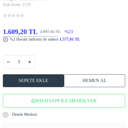
Stok Kodu:
1270
1.609,20 TL
%23
2.097,92 TL
%2 Havale indirimi ile sadece
1.577,01 TL
SEPETE EKLE
HEMEN AL
WHATSAPP İLE SİPARİŞ VER
Destek Merkezi