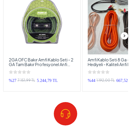
2GA OFC Bakır Amfi Kablo Seti - 2
Amfi Kablo Seti 8 Ga -
GA Tam Bakır Profesyonel Anfi
Hediyeli - Kaliteli Anfi
Kablosu Seti 2 AWG
Takımı - Tam Set
7.151,99 TL
1.192,00 TL
%27
5.244,79 TL
%44
667,52 