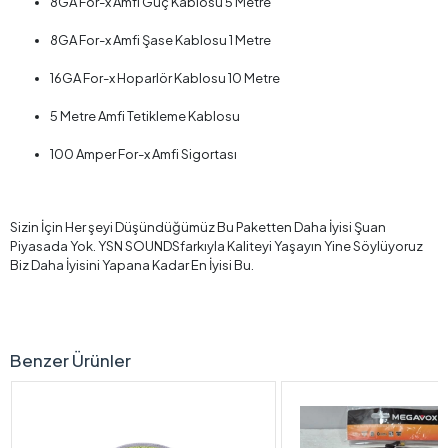
8GA For-x Amfi Güç Kablosu 5 Metre
8GA For-x Amfi Şase Kablosu 1 Metre
16GA For-x Hoparlör Kablosu 10 Metre
5 Metre Amfi Tetikleme Kablosu
100 Amper For-x Amfi Sigortası
Sizin İçin Her şeyi Düşündüğümüz Bu Paketten Daha İyisi Şuan
Piyasada Yok. YSN SOUNDSfarkıyla Kaliteyi Yaşayın Yine Söylüyoruz
Biz Daha İyisini Yapana Kadar En İyisi Bu.
Benzer Ürünler