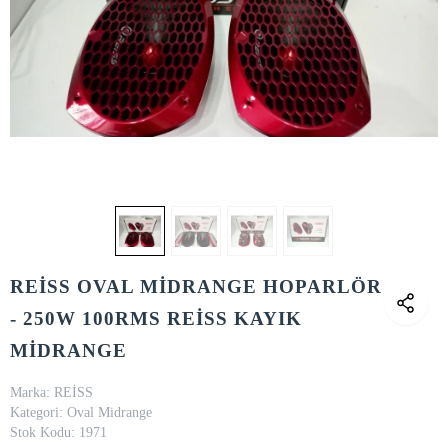
REİSS OVAL MİDRANGE HOPARLÖR
- 250W 100RMS REİSS KAYIK
MİDRANGE
Marka:
REİSS
Kategori:
Oval Midrange
Stok Kodu:
1971