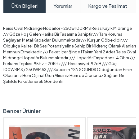
Yorumlar
Kargo ve Teslimat
Ürün Bilgileri
Reiss Oval Midrange Hoparlör - 250w 100RMS Reiss Kayık Midrange
/// Göze Hoş Gelen Harika Bir Tasarıma Sahiptir /// Tam Koruma
Sağlayan Metal Kapakları Bulunmaktadır /// Kurşun Göbeklidir ///
Oldukça Kaliteli Bir Ses Potansiyeline Sahip Bir Midrenç Olarak Alanları
Memnun Etmektedir. /// Paket İçeriğinde 1 Takım Yani 2 Adet Reiss Oval
Midrange Hoparlör Bulunmaktadır. ///
Hoparlör Empedans: 4 Ohm ///
Frekans Tepkisi: 95Hz ~ 20KHz /// Hassasiyet: 92dB /// Güç:
100WRMS / 250WMAX ///
Satıcının YSN SOUNDS Olduğundan Emin
Olursanız Hem Orjinal Ürün Alırsınız Hem de Ürününüz Sağlam Bir
Şekilde Paketlenerek Gönderilir.
Benzer Ürünler