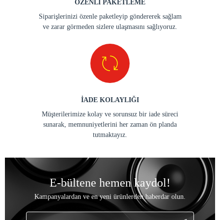
ÖZENLİ PAKETLEME
Siparişlerinizi özenle paketleyip göndererek sağlam
ve zarar görmeden sizlere ulaşmasını sağlıyoruz.
İADE KOLAYLIĞI
Müşterilerimize kolay ve sorunsuz bir iade süreci
sunarak, memnuniyetlerini her zaman ön planda
tutmaktayız.
E-bültene hemen kaydol!
Kampanyalardan ve en yeni ürünlerden haberdar olun.