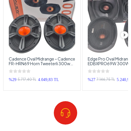
Cadence Oval Midrange – Cadence
Edge Pro Oval Midrang
FR-HRN69 Horn Tweeterli 300w
EDBXPRO69W 300W 
150RMS Oval Midrange Hoparlör –
Oval Midrange - Edge 
Cadence Kayık Midrange
Midrange Hoparlör
5.717,40 TL
7.146,75 TL
%29
4.049,83 TL
%27
5.240,9