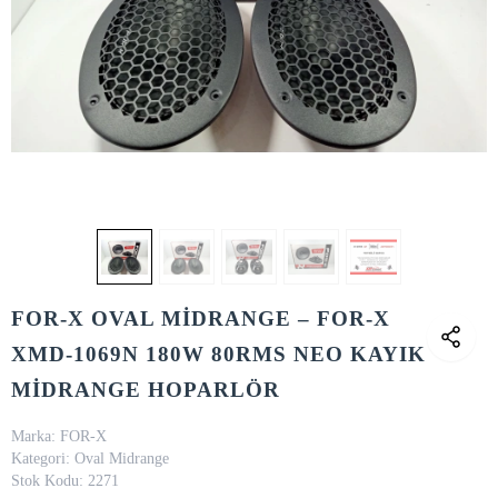
FOR-X OVAL MİDRANGE – FOR-X
XMD-1069N 180W 80RMS NEO KAYIK
MİDRANGE HOPARLÖR
Marka:
FOR-X
Kategori:
Oval Midrange
Stok Kodu:
2271