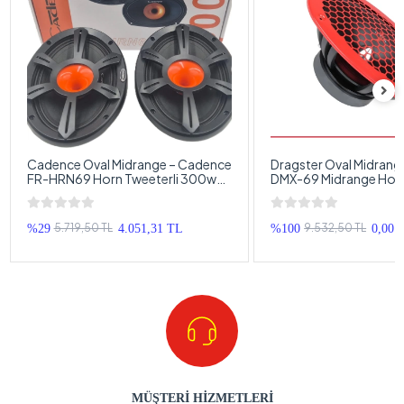
Cadence Oval Midrange – Cadence
Dragster Oval Midrang
FR-HRN69 Horn Tweeterli 300w
DMX-69 Midrange Hopa
150RMS Oval Midrange Hoparlör –
Dragster 300w 150RM
Cadence Kayık Midrange
Midrange
5.719,50 TL
9.532,50 TL
%29
4.051,31 TL
%100
0,00 
MÜŞTERİ HİZMETLERİ