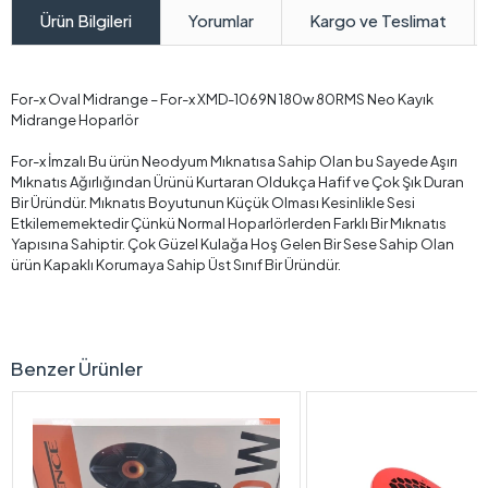
Yorumlar
Kargo ve Teslimat
Ürün Bilgileri
For-x Oval Midrange – For-x XMD-1069N 180w 80RMS Neo Kayık
Midrange Hoparlör
For-x İmzalı Bu ürün Neodyum Mıknatısa Sahip Olan bu Sayede Aşırı
Mıknatıs Ağırlığından Ürünü Kurtaran Oldukça Hafif ve Çok Şık Duran
Bir Üründür. Mıknatıs Boyutunun Küçük Olması Kesinlikle Sesi
Etkilememektedir Çünkü Normal Hoparlörlerden Farklı Bir Mıknatıs
Yapısına Sahiptir. Çok Güzel Kulağa Hoş Gelen Bir Sese Sahip Olan
ürün Kapaklı Korumaya Sahip Üst Sınıf Bir Üründür.
Benzer Ürünler