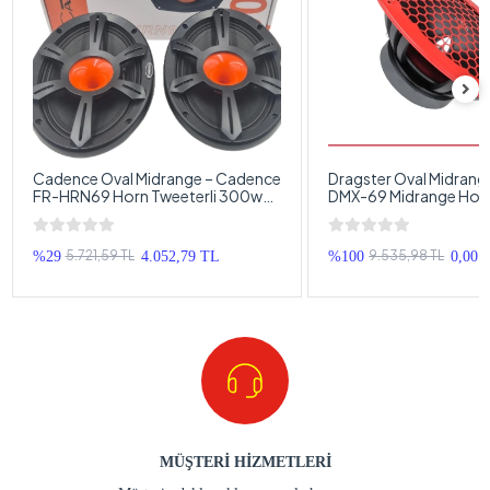
Cadence Oval Midrange – Cadence
Dragster Oval Midrang
FR-HRN69 Horn Tweeterli 300w
DMX-69 Midrange Hopa
150RMS Oval Midrange Hoparlör –
Dragster 300w 150RM
Cadence Kayık Midrange
Midrange
5.721,59 TL
9.535,98 TL
%29
4.052,79 TL
%100
0,00 
MÜŞTERİ HİZMETLERİ