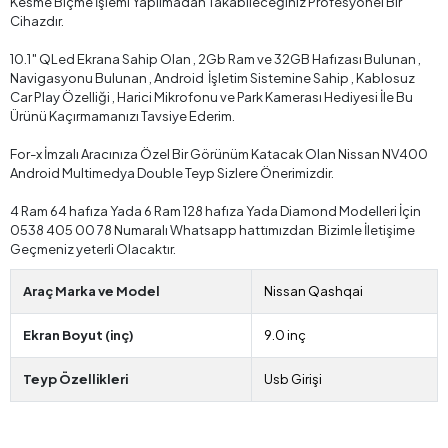
Kesme Biçme İşlemi Yapılmadan Takabileceğiniz Profesyonel Bir
Cihazdır.
10.1″ QLed Ekrana Sahip Olan , 2Gb Ram ve 32GB Hafızası Bulunan ,
Navigasyonu Bulunan , Android İşletim Sistemine Sahip , Kablosuz
Car Play Özelliği , Harici Mikrofonu ve Park Kamerası Hediyesi İle Bu
Ürünü Kaçırmamanızı Tavsiye Ederim.
For-x İmzalı Aracınıza Özel Bir Görünüm Katacak Olan Nissan NV400
Android Multimedya Double Teyp Sizlere Önerimizdir.
4 Ram 64 hafıza Yada 6 Ram 128 hafıza Yada Diamond Modelleri İçin
0538 405 00 78 Numaralı Whatsapp hattımızdan Bizimle İletişime
Geçmeniz yeterli Olacaktır.
Araç Marka ve Model
Nissan Qashqai
Ekran Boyut (inç)
9.0 inç
Teyp Özellikleri
Usb Girişi