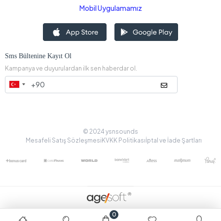
Mobil Uygulamamız
Sms Bültenine Kayıt Ol
Kampanya ve duyurulardan ilk sen haberdar ol.
© 2024 ysnsounds
Mesafeli Satış Sözleşmesi
KVKK Politikası
İptal ve İade Şartları
0