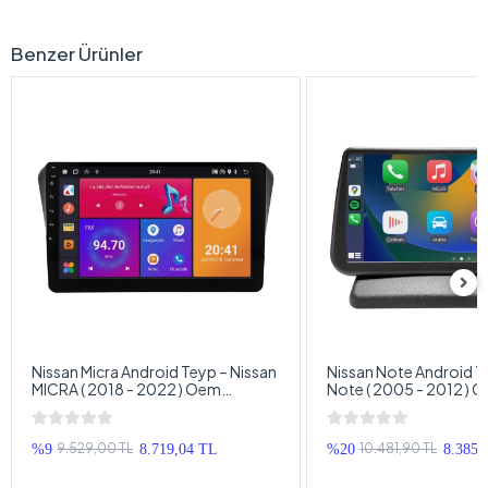
Benzer Ürünler
Nissan Micra Android Teyp – Nissan
Nissan Note Android T
MICRA ( 2018 - 2022 ) Oem
Note ( 2005 - 2012 ) 
Android Multimedya – Nissan Micra
Multimedya – Nissan N
Android Double Teyp
Double Teyp
9.529,00 TL
10.481,90 TL
%9
8.719,04 TL
%20
8.385,