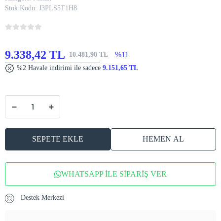
Stok Kodu:
J3PLS5T1H8
9.338,42 TL
%11
10.481,90 TL
%2 Havale indirimi ile sadece
9.151,65 TL
SEPETE EKLE
HEMEN AL
WHATSAPP İLE SİPARİŞ VER
Destek Merkezi