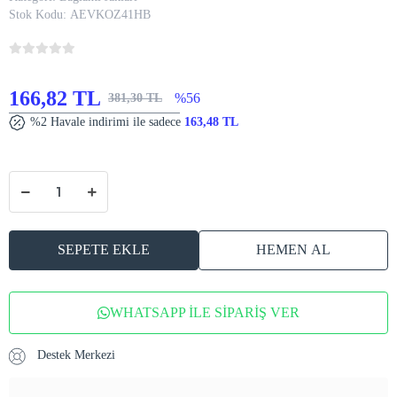
Stok Kodu:
AEVKOZ41HB
166,82 TL
%56
381,30 TL
%2 Havale indirimi ile sadece
163,48 TL
SEPETE EKLE
HEMEN AL
WHATSAPP İLE SİPARİŞ VER
Destek Merkezi