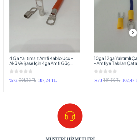
4 Ga Yalıtımsız Amfi Kablo Ucu -
10ga 12ga Yalıtımlı Çat
Akü Ve Şase Için 4ga Amfi Güç
- Amfiye Takılan Çatal
Kablosu Ucu - 1 Adet
Terminali - 4 Adet
381,30 TL
381,30 TL
%72
107,24 TL
%73
102,47 T
MÜŞTERİ HİZMETLERİ