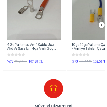
4 Ga Yalıtımsız Amfi Kablo Ucu -
10ga 12ga Yalıtımlı Çat
Akü Ve Şase Için 4ga Amfi Güç
- Amfiye Takılan Çatal
Kablosu Ucu - 1 Adet
Terminali - 4 Adet
381,44 TL
381,44 TL
%72
107,28 TL
%73
102,51 T
MÜŞTERİ HİZMETLERİ