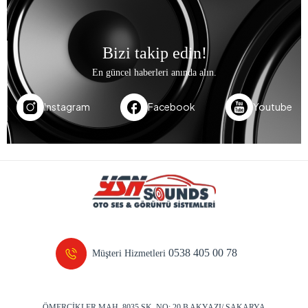
Bizi takip edin!
En güncel haberleri anında alın.
Instagram
Facebook
Youtube
0538 405 00 78
Müşteri Hizmetleri
ÖMERCİKLER MAH. 8035 SK. NO: 20 B AKYAZI/ SAKARYA