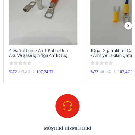
4 Ga Yalıtımsız Amfi Kablo Ucu -
10ga 12ga Yalıtımlı Çat
Akü Ve Şase Için 4ga Amfi Güç
- Amfiye Takılan Çatal
Kablosu Ucu - 1 Adet
Terminali - 4 Adet
381,30 TL
381,30 TL
%72
107,24 TL
%73
102,47 T
MÜŞTERİ HİZMETLERİ