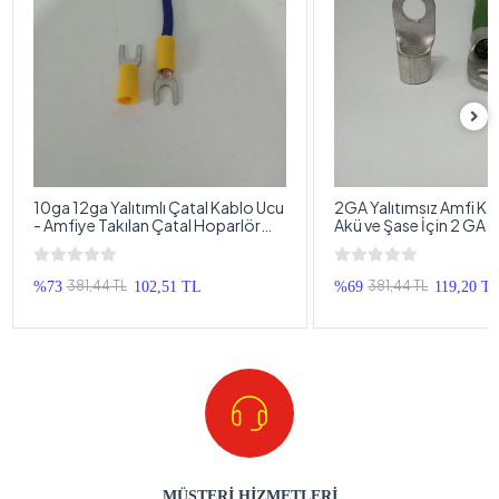
10ga 12ga Yalıtımlı Çatal Kablo Ucu
2GA Yalıtımsız Amfi Ka
- Amfiye Takılan Çatal Hoparlör
Akü ve Şase İçin 2 GA 
Terminali - 4 Adet
Kablosu Ucu 35mm - 1
381,44 TL
381,44 TL
%73
102,51 TL
%69
119,20 T
MÜŞTERİ HİZMETLERİ