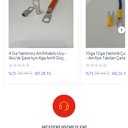
4 Ga Yalıtımsız Amfi Kablo Ucu -
10ga 12ga Yalıtımlı Çat
Akü Ve Şase Için 4ga Amfi Güç
- Amfiye Takılan Çatal
Kablosu Ucu - 1 Adet
Terminali - 4 Adet
381,44 TL
381,44 TL
%72
107,28 TL
%73
102,51 T
MÜŞTERİ HİZMETLERİ