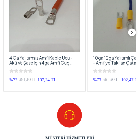
4 Ga Yalıtımsız Amfi Kablo Ucu -
10ga 12ga Yalıtımlı Çat
Akü Ve Şase Için 4ga Amfi Güç
- Amfiye Takılan Çatal
Kablosu Ucu - 1 Adet
Terminali - 4 Adet
381,30 TL
381,30 TL
%72
107,24 TL
%73
102,47 T
MÜŞTERİ HİZMETLERİ