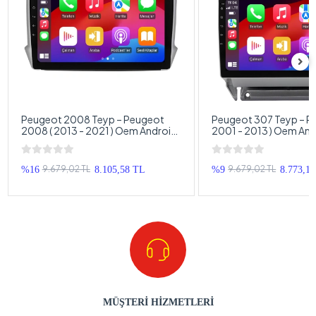
Peugeot 2008 Teyp – Peugeot
Peugeot 307 Teyp – P
2008 ( 2013 - 2021 ) Oem Android
2001 - 2013 ) Oem An
Multimedya – Peugeot 2008
Multimedya Siyah Kas
Android Double Teyp
307 Android Double T
9.679,02 TL
9.679,02 TL
%16
8.105,58 TL
%9
8.773,1
MÜŞTERİ HİZMETLERİ