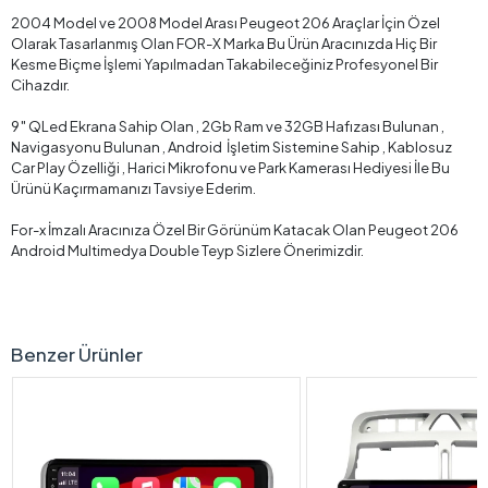
2004 Model ve 2008 Model Arası Peugeot 206 Araçlar İçin Özel
Olarak Tasarlanmış Olan FOR-X Marka Bu Ürün Aracınızda Hiç Bir
Kesme Biçme İşlemi Yapılmadan Takabileceğiniz Profesyonel Bir
Cihazdır.
9″ QLed Ekrana Sahip Olan , 2Gb Ram ve 32GB Hafızası Bulunan ,
Navigasyonu Bulunan , Android İşletim Sistemine Sahip , Kablosuz
Car Play Özelliği , Harici Mikrofonu ve Park Kamerası Hediyesi İle Bu
Ürünü Kaçırmamanızı Tavsiye Ederim.
For-x İmzalı Aracınıza Özel Bir Görünüm Katacak Olan Peugeot 206
Android Multimedya Double Teyp Sizlere Önerimizdir.
Benzer Ürünler