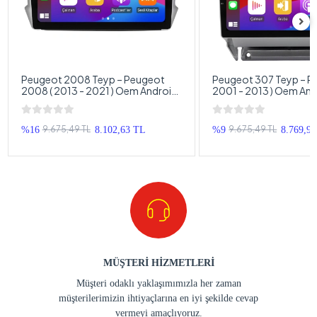
Peugeot 2008 Teyp – Peugeot
Peugeot 307 Teyp – P
2008 ( 2013 - 2021 ) Oem Android
2001 - 2013 ) Oem An
Multimedya – Peugeot 2008
Multimedya Siyah Kas
Android Double Teyp
307 Android Double T
9.675,49 TL
9.675,49 TL
%16
8.102,63 TL
%9
8.769,9
MÜŞTERİ HİZMETLERİ
Müşteri odaklı yaklaşımımızla her zaman
müşterilerimizin ihtiyaçlarına en iyi şekilde cevap
vermeyi amaçlıyoruz.