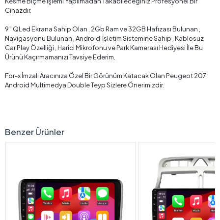
Kesme Biçme İşlemi Yapılmadan Takabileceğiniz Profesyonel Bir
Cihazdır.
9″ QLed Ekrana Sahip Olan , 2Gb Ram ve 32GB Hafızası Bulunan ,
Navigasyonu Bulunan , Android İşletim Sistemine Sahip , Kablosuz
Car Play Özelliği , Harici Mikrofonu ve Park Kamerası Hediyesi İle Bu
Ürünü Kaçırmamanızı Tavsiye Ederim.
For-x İmzalı Aracınıza Özel Bir Görünüm Katacak Olan Peugeot 207
Android Multimedya Double Teyp Sizlere Önerimizdir.
Benzer Ürünler