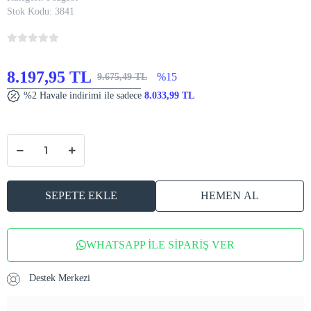
Stok Kodu:
3841
8.197,95 TL
%15
9.675,49 TL
%2 Havale indirimi ile sadece
8.033,99 TL
SEPETE EKLE
HEMEN AL
WHATSAPP İLE SİPARİŞ VER
Destek Merkezi