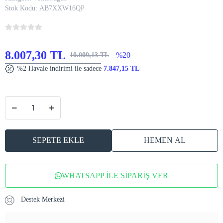
Stok Kodu:
AB7XXW16QP
8.007,30 TL
%20
10.009,13 TL
%2 Havale indirimi ile sadece
7.847,15 TL
SEPETE EKLE
HEMEN AL
WHATSAPP İLE SİPARİŞ VER
Destek Merkezi