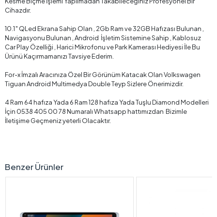
Kesme Biçme İşlemi Yapılmadan Takabileceğiniz Profesyonel Bir
Cihazdır.
10.1″ QLed Ekrana Sahip Olan , 2Gb Ram ve 32GB Hafızası Bulunan ,
Navigasyonu Bulunan , Android İşletim Sistemine Sahip , Kablosuz
Car Play Özelliği , Harici Mikrofonu ve Park Kamerası Hediyesi İle Bu
Ürünü Kaçırmamanızı Tavsiye Ederim.
For-x İmzalı Aracınıza Özel Bir Görünüm Katacak Olan Volkswagen
Tiguan Android Multimedya Double Teyp Sizlere Önerimizdir.
4 Ram 64 hafıza Yada 6 Ram 128 hafıza Yada Tuşlu Diamond Modelleri
İçin 0538 405 00 78 Numaralı Whatsapp hattımızdan Bizimle
İletişime Geçmeniz yeterli Olacaktır.
Benzer Ürünler