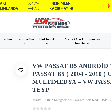
%40'A
İNDİRİMLERİ
M
DA
VARAN
KAÇIRMAYIN!
A
pmanları
Pandizotlar
Elektronik
Araca Özel Multimedya
Teypler
n
VW PASSAT B5 ANDROİD
PASSAT B5 ( 2004 - 2010
MULTİMEDYA – VW PASS
TEYP
Marka:
FOR-X
Kategori:
Volkswagen
Stok Kodu:
JSP1