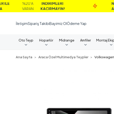
%20'A
İNDİRİMLERİ
NAKİT
VARAN
KAÇIRMAYIN!
ALIMLAR
İletişim
Sipariş Takibi
Bayimiz Ol
Ödeme Yap
Oto Teyp
Hoparlör
Midrange
Amfiler
Montaj Eki
Ana Sayfa
Araca Özel Multimedya Teypler
Volkswage