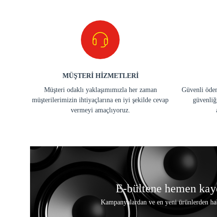
MÜŞTERİ HİZMETLERİ
Müşteri odaklı yaklaşımımızla her zaman
Güvenli ödem
müşterilerimizin ihtiyaçlarına en iyi şekilde cevap
güvenliğ
vermeyi amaçlıyoruz.
E-bültene hemen kay
Kampanyalardan ve en yeni ürünlerden ha