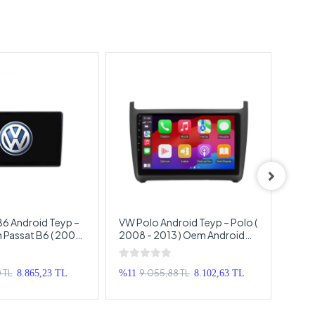
B6 Android Teyp –
VW Polo Android Teyp – Polo (
VW A
 Passat B6 ( 2004
2008 - 2013 ) Oem Android
Volk
m Android
Multimedya – VW Polo
Oem 
 – VW Passat B6
Android Double Teyp
VW A
uble Teyp
Doub
 TL
9.055,88 TL
8.865,23 TL
%11
8.102,63 TL
%14