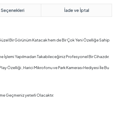
 Seçenekleri
İade ve İptal
Güzel Bir Görünüm Katacak hem de Bir Çok Yeni Özelliğe Sahip
e İşlemi Yapılmadan Takabileceğiniz Profesyonel Bir Cihazdır.
y Özelliği , Harici Mikrofonu ve Park Kamerası Hediyesi İle Bu
me Geçmeniz yeterli Olacaktır.