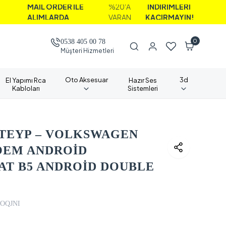
AİL ORDER İLE
%20'A
İNDİRİMLERİ
LIMLARDA
VARAN
KAÇIRMAYIN!
0
0538 405 00 78
Müşteri Hizmetleri
Oto Aksesuar
3d
El Yapımı Rca
Hazır Ses
Kabloları
Sistemleri
 TEYP – VOLKSWAGEN
 ) OEM ANDROİD
AT B5 ANDROİD DOUBLE
KOQJNI