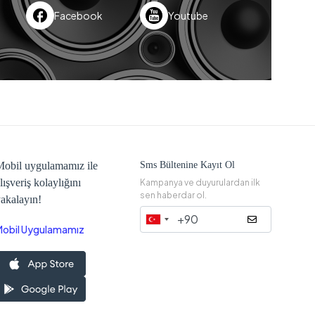
Facebook
Youtube
obil uygulamamız ile
Sms Bültenine Kayıt Ol
lışveriş kolaylığını
Kampanya ve duyurulardan ilk
sen haberdar ol.
akalayın!
Mobil Uygulamamız