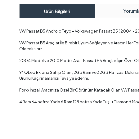
Yoruml
Ürün Bilgileri
VW Passat B5 Android Teyp – Volkswagen Passat B5 ( 2004 - 2
VW Passat B5 Araçlar İle Birebir Uyum Sağlayan ve Aracın Her 
Olacaksınız.
2004 Model ve 2010 Model Arası Passat B5 Araçlar İçin Özel Ol
9″ QLed Ekrana Sahip Olan , 2Gb Ram ve 32GB Hafızası Bulunan ,
Ürünü Kaçırmamanızı Tavsiye Ederim.
For-x İmzalı Aracınıza Özel Bir Görünüm Katacak Olan VW Passa
4 Ram 64 hafıza Yada 6 Ram 128 hafıza Yada Tuşlu Diamond Mode