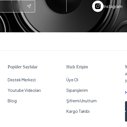
Instagram
Popüler Sayfalar
Hızlı Erişim
M
a
Destek Merkezi
Üye Ol
y
Youtube Videoları
Siparişlerim
Blog
Şifremi Unuttum
Kargo Takibi