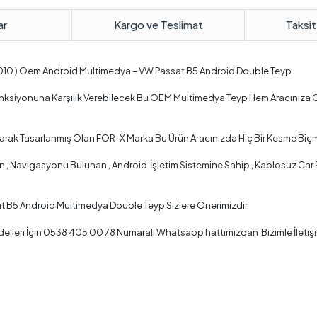
ar
Kargo ve Teslimat
Taksit
010 ) Oem Android Multimedya – VW Passat B5 Android Double Teyp
Fonksiyonuna Karşılık Verebilecek Bu OEM Multimedya Teyp Hem Aracınıza 
arak Tasarlanmış Olan FOR-X Marka Bu Ürün Aracınızda Hiç Bir Kesme Biçm
 Navigasyonu Bulunan , Android İşletim Sistemine Sahip , Kablosuz Car Pla
t B5 Android Multimedya Double Teyp Sizlere Önerimizdir.
lleri İçin 0538 405 00 78 Numaralı Whatsapp hattımızdan Bizimle İletişi