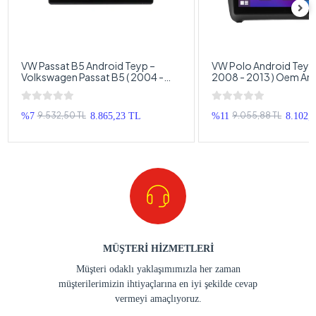
VW Passat B5 Android Teyp –
VW Polo Android Teyp 
Volkswagen Passat B5 ( 2004 -
2008 - 2013 ) Oem An
2010 ) Oem Android Multimedya –
Multimedya – VW Polo
VW Passat B5 Android Double
Double Teyp
Teyp
9.532,50 TL
9.055,88 TL
%7
8.865,23 TL
%11
8.102,
MÜŞTERİ HİZMETLERİ
Müşteri odaklı yaklaşımımızla her zaman
müşterilerimizin ihtiyaçlarına en iyi şekilde cevap
vermeyi amaçlıyoruz.