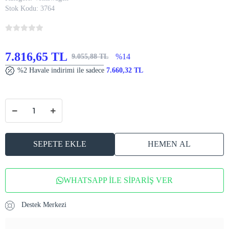
Stok Kodu:
3764
7.816,65 TL
%14
9.055,88 TL
%2 Havale indirimi ile sadece
7.660,32 TL
SEPETE EKLE
HEMEN AL
WHATSAPP İLE SİPARİŞ VER
Destek Merkezi