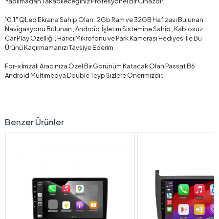
Yapılmadan Takabileceğiniz Profesyonel Bir Cihazdır.
10.1″ QLed Ekrana Sahip Olan , 2Gb Ram ve 32GB Hafızası Bulunan ,
Navigasyonu Bulunan , Android İşletim Sistemine Sahip , Kablosuz
Car Play Özelliği , Harici Mikrofonu ve Park Kamerası Hediyesi İle Bu
Ürünü Kaçırmamanızı Tavsiye Ederim.
For-x İmzalı Aracınıza Özel Bir Görünüm Katacak Olan Passat B6
Android Multimedya Double Teyp Sizlere Önerimizdir.
Benzer Ürünler