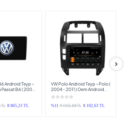
B6 Android Teyp –
VW Polo Android Teyp – Polo (
VW T
 Passat B6 ( 2004
2004 - 2011 ) Oem Android
Volk
m Android
Multimedya – VW Polo
2023
 – VW Passat B6
Android Double Teyp
Mult
uble Teyp
Andr
 TL
9.055,88 TL
8.865,23 TL
%11
8.102,63 TL
%20