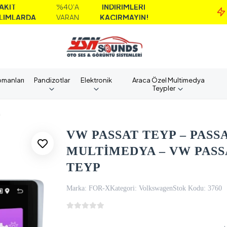
%40'A
İNDİRİMLERİ
M
A
VARAN
KAÇIRMAYIN!
A
pmanları
Pandizotlar
Elektronik
Araca Özel Multimedya
Teypler
n
VW PASSAT TEYP – PASSAT
MULTİMEDYA – VW PASS
TEYP
Marka:
FOR-X
Kategori:
Volkswagen
Stok Kodu:
3760