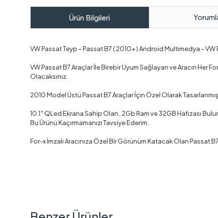
Yoruml
Ürün Bilgileri
VW Passat Teyp – Passat B7 ( 2010+ ) Android Multimedya – VW
VW Passat B7 Araçlar İle Birebir Uyum Sağlayan ve Aracın Her 
Olacaksınız.
2010 Model Üstü Passat B7 Araçlar İçin Özel Olarak Tasarlanmı
10.1″ QLed Ekrana Sahip Olan , 2Gb Ram ve 32GB Hafızası Bulunan
Bu Ürünü Kaçırmamanızı Tavsiye Ederim.
For-x İmzalı Aracınıza Özel Bir Görünüm Katacak Olan Passat B
Benzer Ürünler