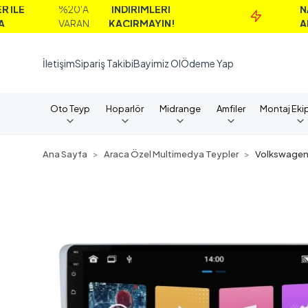
%20'A
İNDİRİMLERİ
NAKİT
VARAN
KAÇIRMAYIN!
ALIMLARD
İletişim
Sipariş Takibi
Bayimiz Ol
Ödeme Yap
Oto Teyp
Hoparlör
Midrange
Amfiler
Montaj Eki
Ana Sayfa
Araca Özel Multimedya Teypler
Volkswage