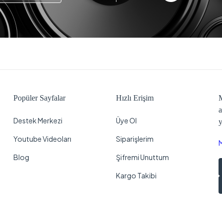
Popüler Sayfalar
Hızlı Erişim
M
a
Destek Merkezi
Üye Ol
y
Youtube Videoları
Siparişlerim
Blog
Şifremi Unuttum
Kargo Takibi