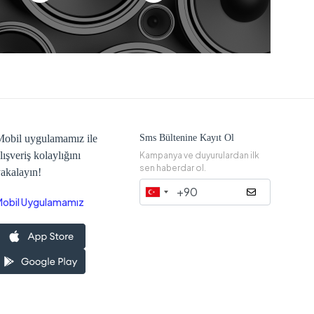
obil uygulamamız ile
Sms Bültenine Kayıt Ol
lışveriş kolaylığını
Kampanya ve duyurulardan ilk
sen haberdar ol.
akalayın!
Mobil Uygulamamız