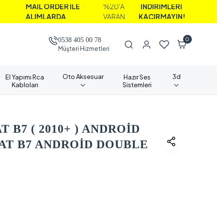
AİL ORDER İLE
%20'A
İNDİRİMLERİ
LIMLARDA
VARAN
KAÇIRMAYIN!
0
0538 405 00 78
Müşteri Hizmetleri
Oto Aksesuar
3d
El Yapımı Rca
Hazır Ses
Kabloları
Sistemleri
 B7 ( 2010+ ) ANDROİD
AT B7 ANDROİD DOUBLE