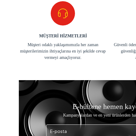
MÜŞTERİ HİZMETLERİ
Müşteri odaklı yaklaşımımızla her zaman
Güvenli ödem
müşterilerimizin ihtiyaçlarına en iyi şekilde cevap
güvenliğ
vermeyi amaçlıyoruz.
E-bültene hemen kay
Kampanyalardan ve en yeni ürünlerden ha