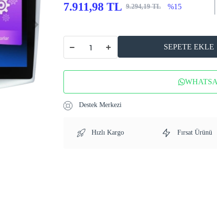
7.911,98 TL
%15
9.294,19 TL
SEPETE EKLE
WHATSAP
Destek Merkezi
Hızlı Kargo
Fırsat Ürünü