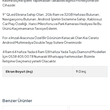
Kesme Biçme İşlemi Yapılmadan Takabileceğiniz Profesyonel Bir
Cihazdır.
9″ QLed Ekrana Sahip Olan , 2Gb Ram ve 32GB Hafızası Bulunan ,
Navigasyonu Bulunan , Android İşletim Sistemine Sahip , Kablosuz
Car Play Özelliği , Harici Mikrofonu ve Park Kamerası Hediyesi İle Bu
Ürünü Kaçırmamanızı Tavsiye Ederim.
For-x İmzalı Aracınıza Özel Bir Görünüm Katacak Olan Kia Cerato
Android Multimedya Double Teyp Sizlere Önerimizdir.
4 Ram 64 hafıza Yada 6 Ram 128 hafıza Yada Tuşlu Diamond Modelleri
İçin 0538 405 00 78 Numaralı Whatsapp hattımızdan Bizimle
İletişime Geçmeniz yeterli Olacaktır.
Ekran Boyut (inç)
9.0 inç
Benzer Ürünler