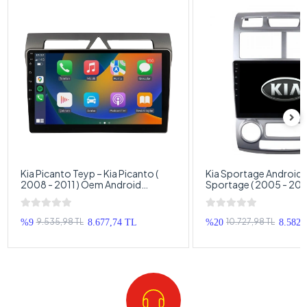
Kia Picanto Teyp – Kia Picanto (
Kia Sportage Android T
2008 - 2011 ) Oem Android
Sportage ( 2005 - 201
Multimedya – Kia Picanto Android
Android Multimedya – 
Double Teyp
Sportage Android Dou
9.535,98 TL
10.727,98 TL
%9
8.677,74 TL
%20
8.582,