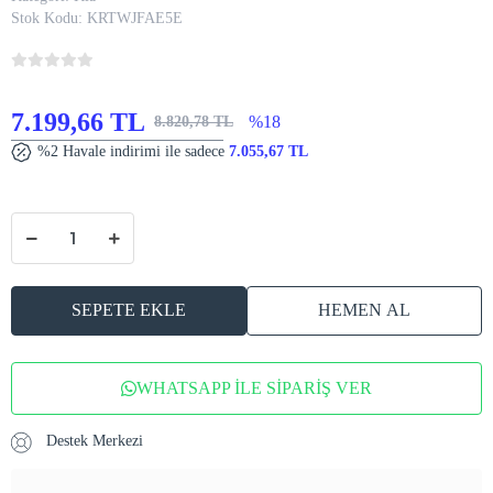
Stok Kodu:
KRTWJFAE5E
7.199,66 TL
%18
8.820,78 TL
%2 Havale indirimi ile sadece
7.055,67 TL
SEPETE EKLE
HEMEN AL
WHATSAPP İLE SİPARİŞ VER
Destek Merkezi