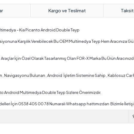
ar
Kargo ve Teslimat
Taksit
ultimedya – Kia Picanto Android Double Teyp
onksiyonuna Karşılık Verebilecek Bu OEM Multimedya Teyp Hem Aracınıza G
Araçlar İçin Özel Olarak Tasarlanmış Olan FOR-X Marka Bu Ürün Aracınızd
 Navigasyonu Bulunan , Android İşletim Sistemine Sahip , Kablosuz Car Pla
nto Android Multimedya Double Teyp Sizlere Önerimizdir.
lleri İçin 0538 405 00 78 Numaralı Whatsapp hattımızdan Bizimle İletişi