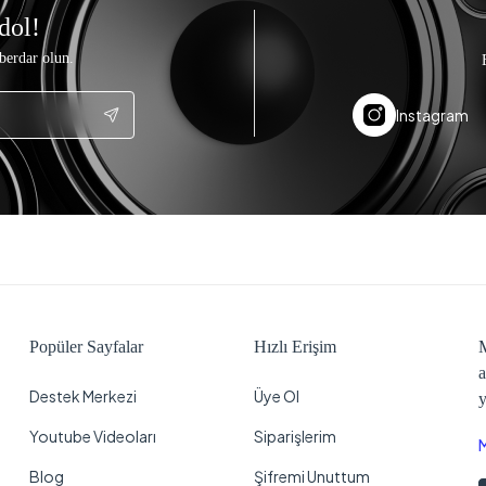
dol!
berdar olun.
Instagram
Popüler Sayfalar
Hızlı Erişim
M
a
Destek Merkezi
Üye Ol
y
Youtube Videoları
Siparişlerim
Blog
Şifremi Unuttum