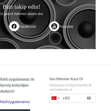
Bizi takip edin!
En güncel haberleri anında alın.
Facebook
Youtube
obil uygulamamız ile
Sms Bültenine Kayıt Ol
lışveriş kolaylığını
Kampanya ve duyurulardan ilk
sen haberdar ol.
akalayın!
Mobil Uygulamamız