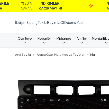
%20'A
İNDİRİMLERİ
NAKİT
VARAN
KAÇIRMAYIN!
ALIMLARD
İletişim
Sipariş Takibi
Bayimiz Ol
Ödeme Yap
Oto Teyp
Hoparlör
Midrange
Amfiler
Montaj Eki
Ana Sayfa
Araca Özel Multimedya Teypler
Kia