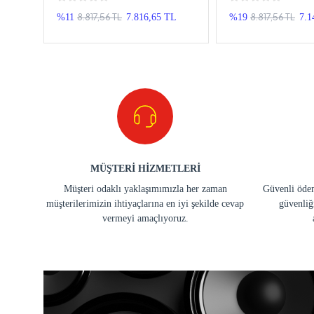
Android Double T
8.817,56 TL
8.817,56 TL
TL
%11
7.816,65 TL
%19
7.1
MÜŞTERİ HİZMETLERİ
Müşteri odaklı yaklaşımımızla her zaman
Güvenli ödem
müşterilerimizin ihtiyaçlarına en iyi şekilde cevap
güvenliğ
vermeyi amaçlıyoruz.