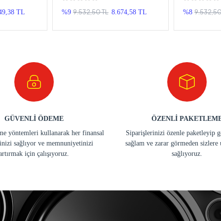
eyp
Android Double Teyp
Android Do
9.532,50 TL
9.532,50
49,38 TL
%9
8.674,58 TL
%8
GÜVENLİ ÖDEME
ÖZENLİ PAKETLEM
e yöntemleri kullanarak her finansal
Siparişlerinizi özenle paketleyip 
inizi sağlıyor ve memnuniyetinizi
sağlam ve zarar görmeden sizlere 
artırmak için çalışıyoruz.
sağlıyoruz.