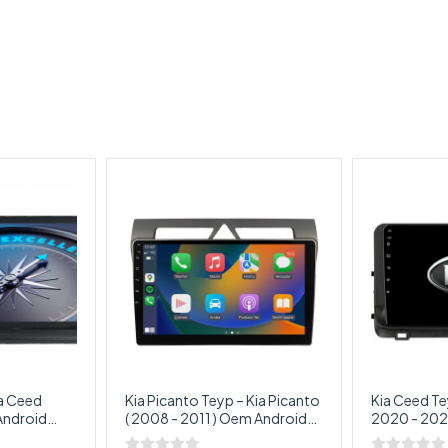
ia Ceed
Kia Picanto Teyp – Kia Picanto
Kia Ceed Te
( 2008 - 2011 ) Oem Android
2020 - 202
Ceed
Multimedya – Kia Picanto
Multimedya 