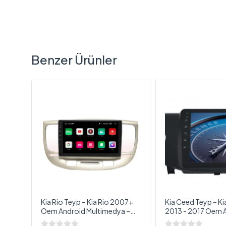
Benzer Ürünler
rato
Kia Rio Teyp – Kia Rio 2007+
Kia Ceed Teyp – K
d
Oem Android Multimedya –
2013 - 2017 Oem Android
Kia Rio Android Double Teyp
Multimedya – Kia 