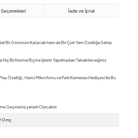
 Seçenekleri
İade ve İptal
üzel Bir Görünüm Katacak hem de Bir Çok Yeni Özelliğe Sahip
a Hiç Bir Kesme Biçme İşlemi Yapılmadan Takabileceğiniz
y Özelliği , Harici Mikrofonu ve Park Kamerası Hediyesi İle Bu
me Geçmeniz yeterli Olacaktır.
9.0 inç