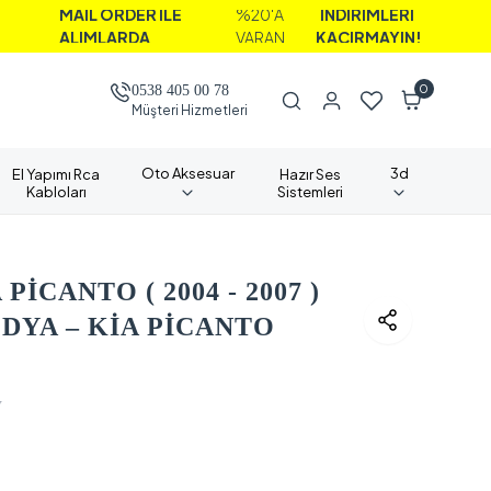
AİL ORDER İLE
%20'A
İNDİRİMLERİ
LIMLARDA
VARAN
KAÇIRMAYIN!
0
0538 405 00 78
Müşteri Hizmetleri
Oto Aksesuar
3d
El Yapımı Rca
Hazır Ses
Kabloları
Sistemleri
PİCANTO ( 2004 - 2007 )
YA – KİA PİCANTO
V