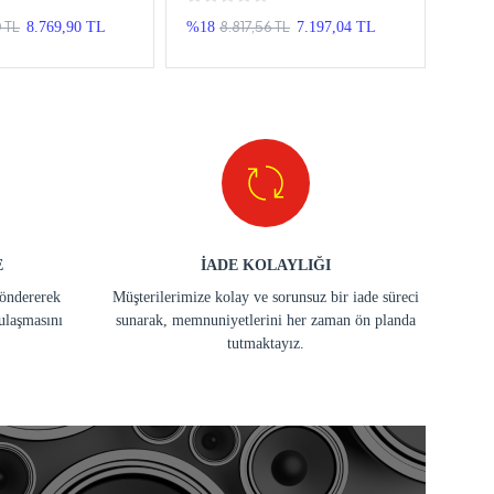
uble Teyp
Cerato Android Double Teyp
Sore
 TL
8.817,56 TL
8.769,90 TL
%18
7.197,04 TL
%30
E
İADE KOLAYLIĞI
göndererek
Müşterilerimize kolay ve sorunsuz bir iade süreci
ulaşmasını
sunarak, memnuniyetlerini her zaman ön planda
tutmaktayız.