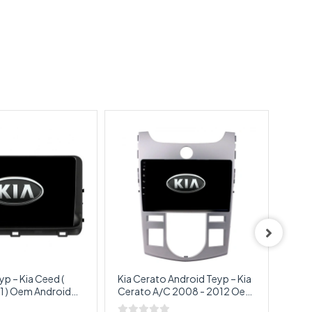
yp – Kia Ceed (
Kia Cerato Android Teyp – Kia
Kia S
1 ) Oem Android
Cerato A/C 2008 - 2012 Oem
Sore
– Kia Ceed
Android Multimedya – Kia
Andr