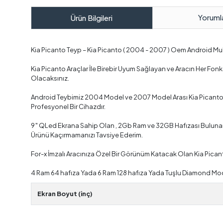
Yoruml
Ürün Bilgileri
Kia Picanto Teyp – Kia Picanto ( 2004 - 2007 ) Oem Android M
Kia Picanto Araçlar İle Birebir Uyum Sağlayan ve Aracın Her F
Olacaksınız.
Android Teybimiz 2004 Model ve 2007 Model Arası Kia Picanto 
Profesyonel Bir Cihazdır.
9″ QLed Ekrana Sahip Olan , 2Gb Ram ve 32GB Hafızası Bulunan ,
Ürünü Kaçırmamanızı Tavsiye Ederim.
For-x İmzalı Aracınıza Özel Bir Görünüm Katacak Olan Kia Pica
4 Ram 64 hafıza Yada 6 Ram 128 hafıza Yada Tuşlu Diamond Mode
Ekran Boyut (inç)