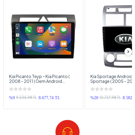
Kia Picanto Teyp – Kia Picanto (
Kia Sportage Android T
2008 - 2011 ) Oem Android
Sportage ( 2005 - 201
Multimedya – Kia Picanto Android
Android Multimedya – 
Double Teyp
Sportage Android Dou
9.535,98 TL
10.727,98 TL
%9
8.677,74 TL
%20
8.582,