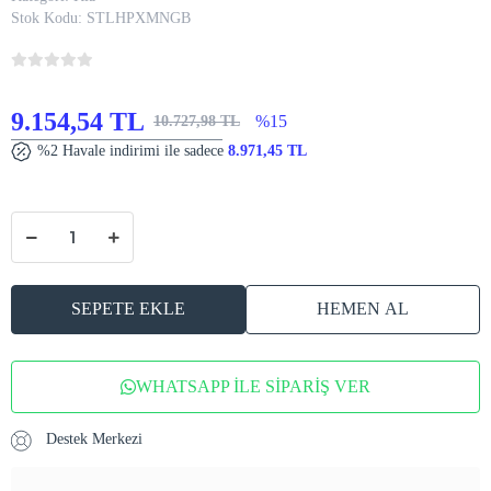
Stok Kodu:
STLHPXMNGB
9.154,54 TL
%15
10.727,98 TL
%2 Havale indirimi ile sadece
8.971,45 TL
SEPETE EKLE
HEMEN AL
WHATSAPP İLE SİPARİŞ VER
Destek Merkezi