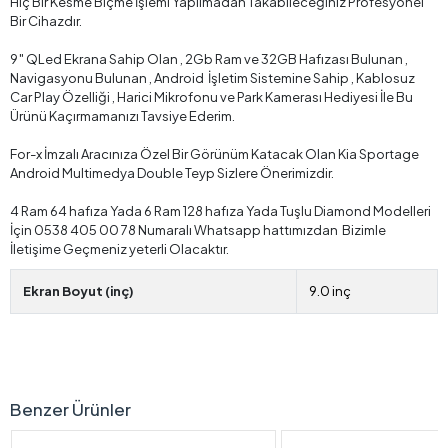
Hiç Bir Kesme Biçme İşlemi Yapılmadan Takabileceğiniz Profesyonel
Bir Cihazdır.
9″ QLed Ekrana Sahip Olan , 2Gb Ram ve 32GB Hafızası Bulunan ,
Navigasyonu Bulunan , Android İşletim Sistemine Sahip , Kablosuz
Car Play Özelliği , Harici Mikrofonu ve Park Kamerası Hediyesi İle Bu
Ürünü Kaçırmamanızı Tavsiye Ederim.
For-x İmzalı Aracınıza Özel Bir Görünüm Katacak Olan Kia Sportage
Android Multimedya Double Teyp Sizlere Önerimizdir.
4 Ram 64 hafıza Yada 6 Ram 128 hafıza Yada Tuşlu Diamond Modelleri
İçin 0538 405 00 78 Numaralı Whatsapp hattımızdan Bizimle
İletişime Geçmeniz yeterli Olacaktır.
Ekran Boyut (inç)
9.0 inç
Benzer Ürünler