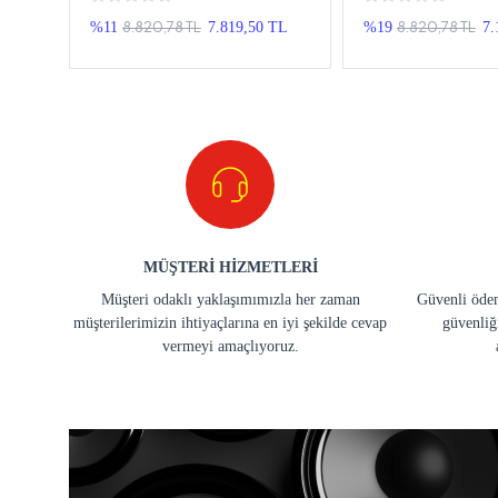
Android Double T
8.820,78 TL
8.820,78 TL
 TL
%11
7.819,50 TL
%19
7.
MÜŞTERİ HİZMETLERİ
Müşteri odaklı yaklaşımımızla her zaman
Güvenli ödem
müşterilerimizin ihtiyaçlarına en iyi şekilde cevap
güvenliğ
vermeyi amaçlıyoruz.