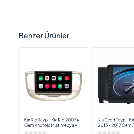
Benzer Ürünler
rato
Kia Rio Teyp – Kia Rio 2007+
Kia Ceed Teyp – K
d
Oem Android Multimedya –
2013 - 2017 Oem Android
Kia Rio Android Double Teyp
Multimedya – Kia 