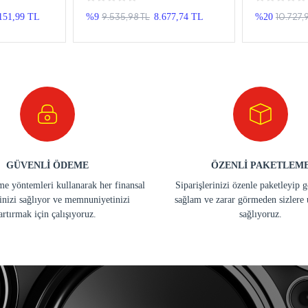
eyp
Android Double Teyp
Kia Sporta
Teyp
9.535,98 TL
10.727,
151,99 TL
%9
8.677,74 TL
%20
GÜVENLİ ÖDEME
ÖZENLİ PAKETLEM
e yöntemleri kullanarak her finansal
Siparişlerinizi özenle paketleyip 
inizi sağlıyor ve memnuniyetinizi
sağlam ve zarar görmeden sizlere 
artırmak için çalışıyoruz.
sağlıyoruz.