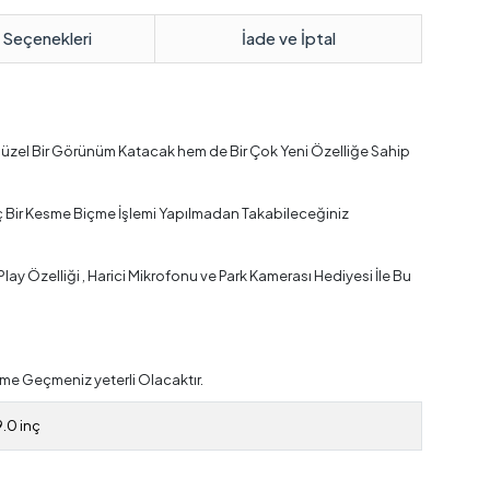
 Seçenekleri
İade ve İptal
Güzel Bir Görünüm Katacak hem de Bir Çok Yeni Özelliğe Sahip
ç Bir Kesme Biçme İşlemi Yapılmadan Takabileceğiniz
y Özelliği , Harici Mikrofonu ve Park Kamerası Hediyesi İle Bu
me Geçmeniz yeterli Olacaktır.
9.0 inç