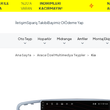
%20'A
İNDİRİMLERİ
NAKİT
VARAN
KAÇIRMAYIN!
ALIMLARD
İletişim
Sipariş Takibi
Bayimiz Ol
Ödeme Yap
Oto Teyp
Hoparlör
Midrange
Amfiler
Montaj Eki
Ana Sayfa
Araca Özel Multimedya Teypler
Kia