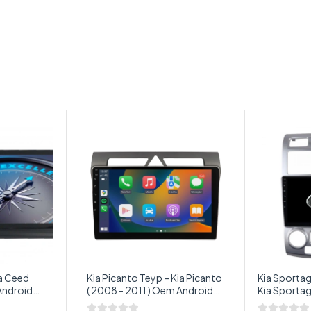
ia Ceed
Kia Picanto Teyp – Kia Picanto
Kia Sportag
( 2008 - 2011 ) Oem Android
Kia Sportag
Ceed
Multimedya – Kia Picanto
Oem Androi