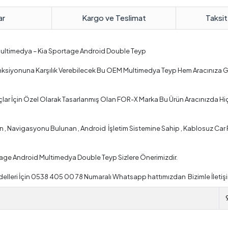
ar
Kargo ve Teslimat
Taksit
 Multimedya – Kia Sportage Android Double Teyp
Fonksiyonuna Karşılık Verebilecek Bu OEM Multimedya Teyp Hem Aracınıza 
lar İçin Özel Olarak Tasarlanmış Olan FOR-X Marka Bu Ürün Aracınızda Hi
 Navigasyonu Bulunan , Android İşletim Sistemine Sahip , Kablosuz Car Pla
tage Android Multimedya Double Teyp Sizlere Önerimizdir.
lleri İçin 0538 405 00 78 Numaralı Whatsapp hattımızdan Bizimle İletişi