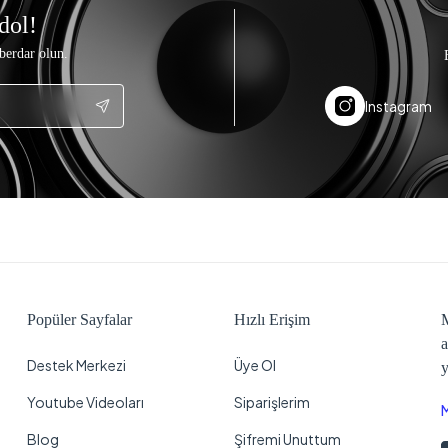
dol!
berdar olun.
Instagram
Popüler Sayfalar
Hızlı Erişim
M
a
Destek Merkezi
Üye Ol
y
Youtube Videoları
Siparişlerim
Blog
Şifremi Unuttum