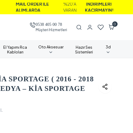
İL ORDER İLE
%20'A
İNDİRİMLERİ
LIMLARDA
VARAN
KAÇIRMAYIN!
0
0538 405 00 78
Müşteri Hizmetleri
Oto Aksesuar
3d
El Yapımı Rca
Hazır Ses
Kabloları
Sistemleri
 SPORTAGE ( 2016 - 2018
EDYA – KİA SPORTAGE
VL