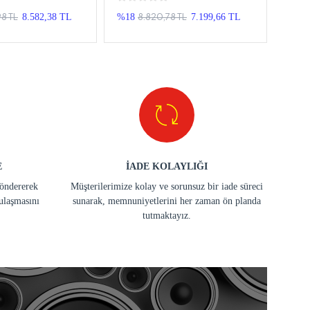
ge Android Double
Cerato Android Double Teyp
Sore
98 TL
8.820,78 TL
8.582,38 TL
%18
7.199,66 TL
%30
E
İADE KOLAYLIĞI
göndererek
Müşterilerimize kolay ve sorunsuz bir iade süreci
ulaşmasını
sunarak, memnuniyetlerini her zaman ön planda
tutmaktayız.