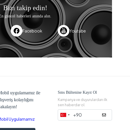
Bizi takip edin!
En güncel haberleri anında alın.
Facebook
Youtube
obil uygulamamız ile
Sms Bültenine Kayıt Ol
lışveriş kolaylığını
Kampanya ve duyurulardan ilk
sen haberdar ol.
akalayın!
Mobil Uygulamamız