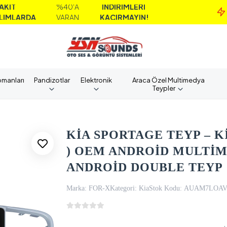
%40'A
İNDİRİMLERİ
MA
A
VARAN
KAÇIRMAYIN!
A
pmanları
Pandizotlar
Elektronik
Araca Özel Multimedya
Teypler
KİA SPORTAGE TEYP – KİA
) OEM ANDROİD MULTİM
ANDROİD DOUBLE TEYP
Marka:
FOR-X
Kategori:
Kia
Stok Kodu:
AUAM7LOA