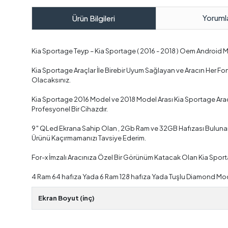
Yoruml
Ürün Bilgileri
Kia Sportage Teyp – Kia Sportage ( 2016 - 2018 ) Oem Android
Kia Sportage Araçlar İle Birebir Uyum Sağlayan ve Aracın Her 
Olacaksınız.
Kia Sportage 2016 Model ve 2018 Model Arası Kia Sportage Araç
Profesyonel Bir Cihazdır.
9″ QLed Ekrana Sahip Olan , 2Gb Ram ve 32GB Hafızası Bulunan ,
Ürünü Kaçırmamanızı Tavsiye Ederim.
For-x İmzalı Aracınıza Özel Bir Görünüm Katacak Olan Kia Spor
4 Ram 64 hafıza Yada 6 Ram 128 hafıza Yada Tuşlu Diamond Mode
Ekran Boyut (inç)