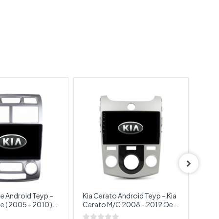
e Android Teyp –
Kia Cerato Android Teyp – Kia
Kia S
e ( 2005 - 2010 )
Cerato M/C 2008 - 2012 Oem
Sore
d Multimedya –
Android Multimedya – Kia
Andr