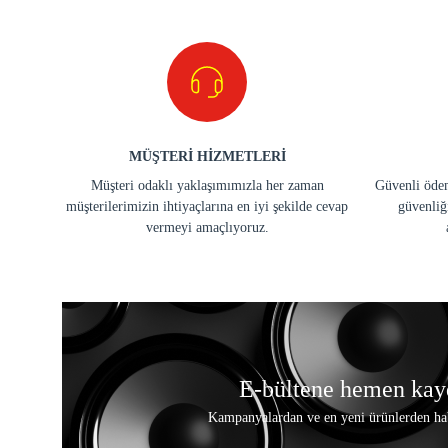
MÜŞTERİ HİZMETLERİ
Müşteri odaklı yaklaşımımızla her zaman
Güvenli ödem
müşterilerimizin ihtiyaçlarına en iyi şekilde cevap
güvenliğ
vermeyi amaçlıyoruz.
E-bültene hemen kay
Kampanyalardan ve en yeni ürünlerden ha