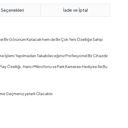
 Seçenekleri
İade ve İptal
zel Bir Görünüm Katacak hem de Bir Çok Yeni Özelliğe Sahip
me İşlemi Yapılmadan Takabileceğiniz Profesyonel Bir Cihazdır.
y Özelliği , Harici Mikrofonu ve Park Kamerası Hediyesi İle Bu
me Geçmeniz yeterli Olacaktır.