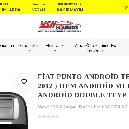
%40'A
İNDİRİMLERİ
MA
A
VARAN
KAÇIRMAYIN!
AL
pmanları
Pandizotlar
Elektronik
Araca Özel Multimedya
Teypler
FİAT PUNTO ANDROİD TEY
2012 ) OEM ANDROİD MU
ANDROİD DOUBLE TEYP
Marka:
FOR-X
Kategori:
Fiat
Stok Kodu:
WOO7SLXK