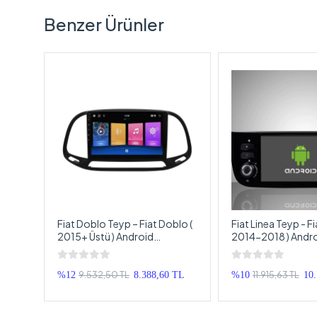
Benzer Ürünler
Fiat Doblo Teyp – Fiat Doblo (
Fiat Linea Teyp - Fi
Oem
2015+ Üstü ) Android
2014-2018 ) Andr
t
Multimedya – Fiat Doblo
Multimedya - Fiat 
Teyp
Android Double Teyp
Android Double T
9.532,50 TL
11.915,63 TL
0 TL
%12
8.388,60 TL
%10
10