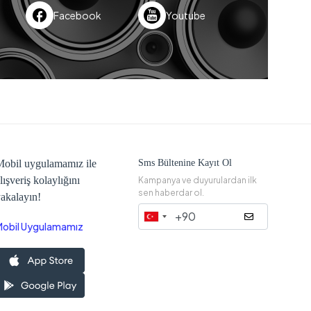
Facebook
Youtube
obil uygulamamız ile
Sms Bültenine Kayıt Ol
lışveriş kolaylığını
Kampanya ve duyurulardan ilk
sen haberdar ol.
akalayın!
Mobil Uygulamamız