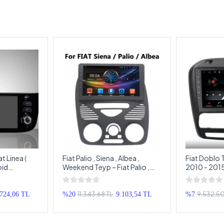
at Linea (
Fiat Palio , Siena , Albea ,
Fiat Doblo T
oid
Weekend Teyp – Fiat Palio ,
2010 - 2015
Linea
Siena , Albea , Weekend
Multimedya 
eyp
Android Multimedya – Fiat
Android Do
Palio , Siena , Albea , Weekend
11.343,68 TL
9.532,50
.724,06 TL
%20
9.103,54 TL
%7
Android Double Teyp