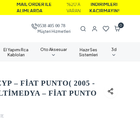
İL ORDER İLE
%20'A
İNDİRİMLERİ
IMLARDA
VARAN
KAÇIRMAYIN!
0
0538 405 00 78
Müşteri Hizmetleri
Oto Aksesuar
3d
El Yapımı Rca
Hazır Ses
Kabloları
Sistemleri
P – FİAT PUNTO( 2005 -
LTİMEDYA – FİAT PUNTO
UE