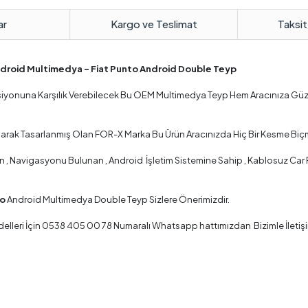
ar
Kargo ve Teslimat
Taksit
Android Multimedya – Fiat Punto Android Double Teyp
nksiyonuna Karşılık Verebilecek Bu OEM Multimedya Teyp Hem Aracınıza Gü
Olarak Tasarlanmış Olan FOR-X Marka Bu Ürün Aracınızda Hiç Bir Kesme Biç
 Navigasyonu Bulunan , Android İşletim Sistemine Sahip , Kablosuz Car Pla
to
Android Multimedya Double Teyp Sizlere Önerimizdir.
lleri İçin 0538 405 00 78 Numaralı Whatsapp hattımızdan Bizimle İletişi