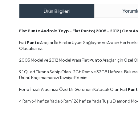
Yoruml
Ürün Bilgileri
Fiat Punto Android Teyp – Fiat Punto( 2005 - 2012 ) Oem 
Fiat
Punto
Araçlar İle Birebir Uyum Sağlayan ve Aracın Her Fo
Olacaksınız.
2005 Model ve 2012 Model Arası Fiat
Punto
Araçlar İçin Özel 
9″ QLed Ekrana Sahip Olan , 2Gb Ram ve 32GB Hafızası Bulunan ,
Ürünü Kaçırmamanızı Tavsiye Ederim.
For-x İmzalı Aracınıza Özel Bir Görünüm Katacak Olan Fiat
Pun
4 Ram 64 hafıza Yada 6 Ram 128 hafıza Yada Tuşlu Diamond Mode