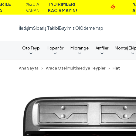
%20'A
İNDİRİMLERİ
NAKİT
VARAN
KAÇIRMAYIN!
ALIMLARD
İletişim
Sipariş Takibi
Bayimiz Ol
Ödeme Yap
Oto Teyp
Hoparlör
Midrange
Amfiler
Montaj Eki
Ana Sayfa
Araca Özel Multimedya Teypler
Fiat