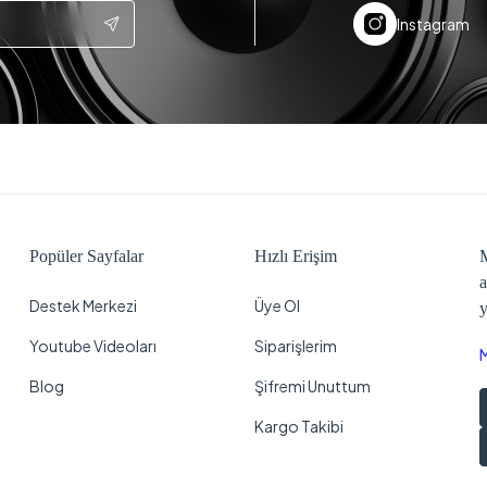
Instagram
Popüler Sayfalar
Hızlı Erişim
M
a
Destek Merkezi
Üye Ol
y
Youtube Videoları
Siparişlerim
Blog
Şifremi Unuttum
Kargo Takibi