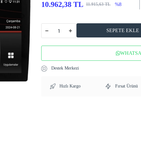
10.962,38 TL
%8
11.915,63 TL
SEPETE EKLE
WHATSAP
Destek Merkezi
Hızlı Kargo
Fırsat Ürünü