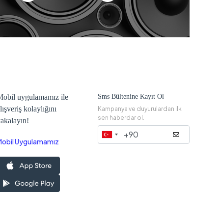
obil uygulamamız ile
Sms Bültenine Kayıt Ol
lışveriş kolaylığını
Kampanya ve duyurulardan ilk
sen haberdar ol.
akalayın!
Mobil Uygulamamız