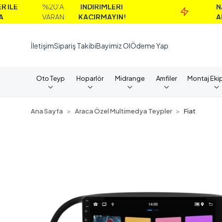
%20'A
İNDİRİMLERİ
NAKİT
VARAN
KAÇIRMAYIN!
ALIMLAR
İletişim
Sipariş Takibi
Bayimiz Ol
Ödeme Yap
Oto Teyp
Hoparlör
Midrange
Amfiler
Montaj Eki
Ana Sayfa
Araca Özel Multimedya Teypler
Fiat