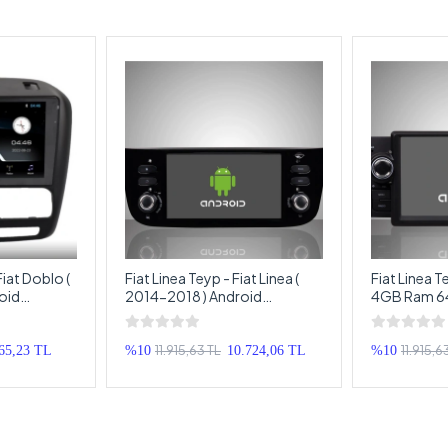
iat Doblo (
Fiat Linea Teyp - Fiat Linea (
Fiat Linea T
oid
2014-2018 ) Android
4GB Ram 6
 Doblo
Multimedya - Fiat Linea
Android Mul
eyp
Android Double Teyp
Linea Andro
11.915,63 TL
11.915,6
65,23 TL
%10
10.724,06 TL
%10