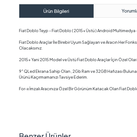
Yoruml
Ürün Bilgileri
Fiat Doblo Teyp – Fiat Doblo ( 2015+ Üstü ) Android Multimedya
Fiat Doblo Araçlar İle Birebir Uyum Sağlayan ve Aracın Her Fo
Olacaksınız.
2015+ Yani 2015 Model ve Üstü Fiat Doblo Araçlar İçin Özel Ola
9″ QLed Ekrana Sahip Olan , 2Gb Ram ve 32GB Hafızası Bulunan ,
Ürünü Kaçırmamanızı Tavsiye Ederim.
For-x İmzalı Aracınıza Özel Bir Görünüm Katacak Olan Fiat Dob
Benzer Ürünler