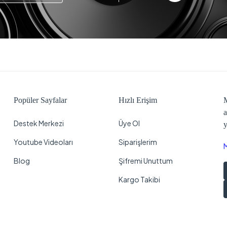
Popüler Sayfalar
Hızlı Erişim
M
a
Destek Merkezi
Üye Ol
y
Youtube Videoları
Siparişlerim
Blog
Şifremi Unuttum
Kargo Takibi