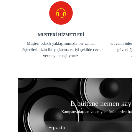
MÜŞTERİ HİZMETLERİ
Müşteri odaklı yaklaşımımızla her zaman
Güvenli ödem
müşterilerimizin ihtiyaçlarına en iyi şekilde cevap
güvenliğ
vermeyi amaçlıyoruz.
E-bültene hemen kay
Kampanyalardan ve en yeni ürünlerden ha