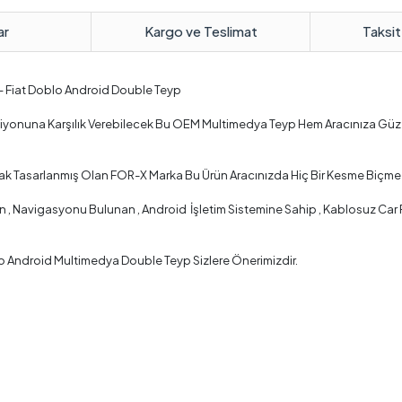
ar
Kargo ve Teslimat
Taksit
 – Fiat Doblo Android Double Teyp
nksiyonuna Karşılık Verebilecek Bu OEM Multimedya Teyp Hem Aracınıza Gü
rak Tasarlanmış Olan FOR-X Marka Bu Ürün Aracınızda Hiç Bir Kesme Biçme 
 Navigasyonu Bulunan , Android İşletim Sistemine Sahip , Kablosuz Car Pla
lo Android Multimedya Double Teyp Sizlere Önerimizdir.