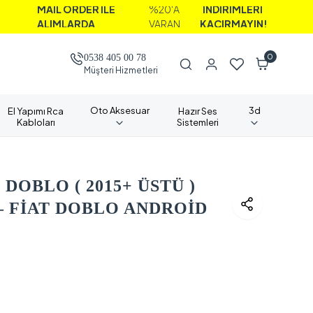
AİL ORDER İLE
%20'A
İNDİRİMLERİ
LIMLARDA
VARAN
KAÇIRMAYIN!
0
0538 405 00 78
Müşteri Hizmetleri
Oto Aksesuar
3d
El Yapımı Rca
Hazır Ses
Kabloları
Sistemleri
 DOBLO ( 2015+ ÜSTÜ )
 FİAT DOBLO ANDROİD