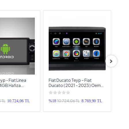
eyp - Fiat Linea
Fiat Ducato Teyp – Fiat
Fiat 
4GB Hafıza
Ducato ( 2021 - 2023 ) Oem
2015
timedya - Fiat
Android Multimedya – Fiat
Mult
id Double Teyp
Ducato Android Double Teyp
Andr
3 TL
10.724,06 TL
9
10.724,06 TL
%18
8.769,90 TL
%6