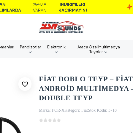
%40'A
İNDİRİMLERİ
M
DA
VARAN
KAÇIRMAYIN!
A
pmanları
Pandizotlar
Elektronik
Araca Özel Multimedya
Teypler
FİAT DOBLO TEYP – FİAT
ANDROİD MULTİMEDYA –
DOUBLE TEYP
Marka:
FOR-X
Kategori:
Fiat
Stok Kodu:
3718