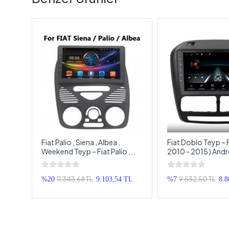
 (
Fiat Palio , Siena , Albea ,
Fiat Doblo Teyp – F
Weekend Teyp – Fiat Palio ,
2010 - 2015 ) Andr
Siena , Albea , Weekend
Multimedya – Fiat
Android Multimedya – Fiat
Android Double T
Palio , Siena , Albea , Weekend
11.343,68 TL
9.532,50 TL
 TL
%20
9.103,54 TL
%7
8.8
Android Double Teyp