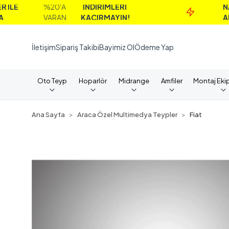
%20'A
İNDİRİMLERİ
NAKİT
VARAN
KAÇIRMAYIN!
ALIMLAR
İletişim
Sipariş Takibi
Bayimiz Ol
Ödeme Yap
Oto Teyp
Hoparlör
Midrange
Amfiler
Montaj Eki
Ana Sayfa
Araca Özel Multimedya Teypler
Fiat