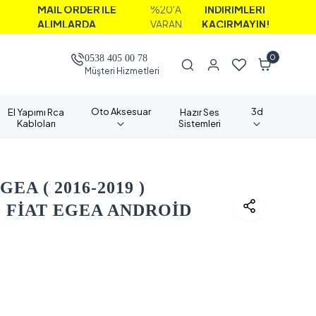
AİL ORDER İLE
%20'A
İNDİRİMLERİ
LIMLARDA
VARAN
KAÇIRMAYIN!
0
0538 405 00 78
Müşteri Hizmetleri
Oto Aksesuar
3d
El Yapımı Rca
Hazır Ses
Kabloları
Sistemleri
EA ( 2016-2019 )
 FİAT EGEA ANDROİD