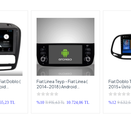
iat Doblo (
Fiat Linea Teyp - Fiat Linea (
Fiat Doblo T
oid
2014-2018 ) Android
2015+ Üstü 
 Doblo
Multimedya - Fiat Linea
Multimedya 
eyp
Android Double Teyp
Android Do
11.915,63 TL
9.532,5
65,23 TL
%10
10.724,06 TL
%12