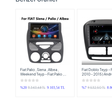
Fiat Palio , Siena , Albea ,
Fiat Doblo Teyp – F
droid
Weekend Teyp – Fiat Palio ,
2010 - 2015 ) Andr
o
Siena , Albea , Weekend
Multimedya – Fiat
Android Multimedya – Fiat
Android Double T
Palio , Siena , Albea , Weekend
11.343,68 TL
9.532,50 TL
0 TL
%20
9.103,54 TL
%7
8.8
Android Double Teyp