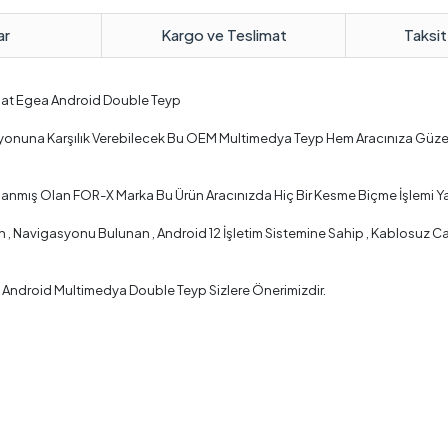
ar
Kargo ve Teslimat
Taksit
 Fiat Egea Android Double Teyp
ksiyonuna Karşılık Verebilecek Bu OEM Multimedya Teyp Hem Aracınıza Güz
arlanmış Olan FOR-X Marka Bu Ürün Aracınızda Hiç Bir Kesme Biçme İşlemi Y
Navigasyonu Bulunan , Android 12 İşletim Sistemine Sahip , Kablosuz Car P
a Android Multimedya Double Teyp Sizlere Önerimizdir.