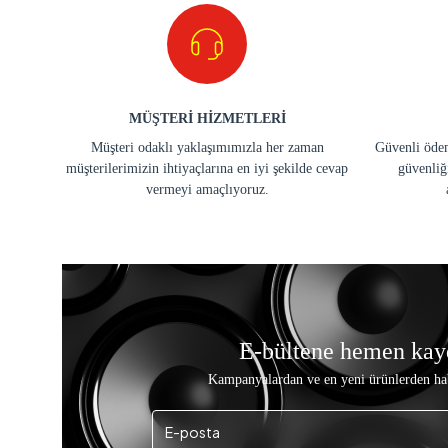
MÜŞTERİ HİZMETLERİ
Müşteri odaklı yaklaşımımızla her zaman
Güvenli ödem
müşterilerimizin ihtiyaçlarına en iyi şekilde cevap
güvenliğ
vermeyi amaçlıyoruz.
E-bültene hemen kay
Kampanyalardan ve en yeni ürünlerden ha