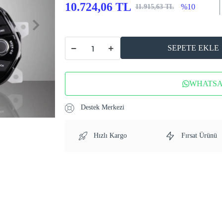
10.724,06 TL
%10
11.915,63 TL
SEPETE EKLE
WHATSAP
Destek Merkezi
Hızlı Kargo
Fırsat Ürünü