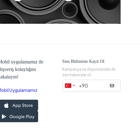
obil uygulamamız ile
Sms Bültenine Kayıt Ol
lışveriş kolaylığını
Kampanya ve duyurulardan ilk
sen haberdar ol.
akalayın!
Mobil Uygulamamız