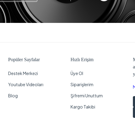
Popüler Sayfalar
Hızlı Erişim
M
a
Destek Merkezi
Üye Ol
y
Youtube Videoları
Siparişlerim
Blog
Şifremi Unuttum
Kargo Takibi