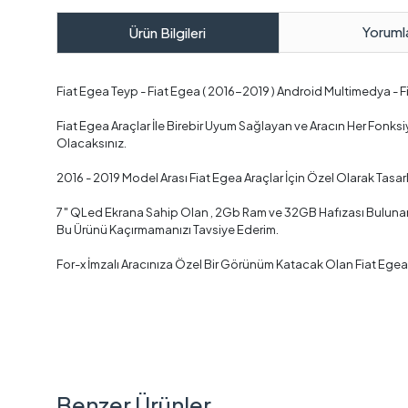
Yoruml
Ürün Bilgileri
Fiat Egea Teyp - Fiat Egea ( 2016-2019 ) Android Multimedya -
Fiat Egea Araçlar İle Birebir Uyum Sağlayan ve Aracın Her Fon
Olacaksınız.
2016 - 2019 Model Arası Fiat Egea Araçlar İçin Özel Olarak Tas
7″ QLed Ekrana Sahip Olan , 2Gb Ram ve 32GB Hafızası Bulunan , 
Bu Ürünü Kaçırmamanızı Tavsiye Ederim.
For-x İmzalı Aracınıza Özel Bir Görünüm Katacak Olan Fiat Ege
Benzer Ürünler