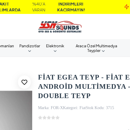
%40'A
İNDİRİMLERİ
M
DA
VARAN
KAÇIRMAYIN!
A
pmanları
Pandizotlar
Elektronik
Araca Özel Multimedya
Teypler
FİAT EGEA TEYP - FİAT EG
ANDROİD MULTİMEDYA -
DOUBLE TEYP
Marka:
FOR-X
Kategori:
Fiat
Stok Kodu:
3715