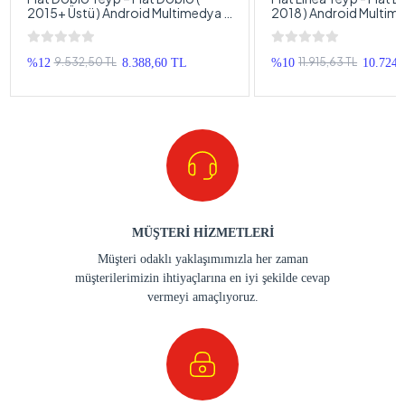
2015+ Üstü ) Android Multimedya –
2018 ) Android Multime
Fiat Doblo Android Double Teyp
Linea Android Double 
9.532,50 TL
11.915,63 TL
%12
8.388,60 TL
%10
10.724,
MÜŞTERİ HİZMETLERİ
Müşteri odaklı yaklaşımımızla her zaman
müşterilerimizin ihtiyaçlarına en iyi şekilde cevap
vermeyi amaçlıyoruz.