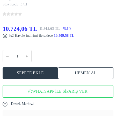
Stok Kodu:
3711
10.724,06 TL
%10
11.915,63 TL
%2 Havale indirimi ile sadece
10.509,58 TL
SEPETE EKLE
HEMEN AL
WHATSAPP İLE SİPARİŞ VER
Destek Merkezi