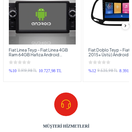
Fiat Linea Teyp - Fiat Linea 4GB
Fiat Doblo Teyp – Fiat 
Ram 64GB Hafıza Android
2015+ Üstü ) Android 
Multimedya - Fiat Linea Android
Fiat Doblo Android Do
Double Teyp
11.919,98 TL
9.535,98 TL
%10
10.727,98 TL
%12
8.391,
MÜŞTERİ HİZMETLERİ