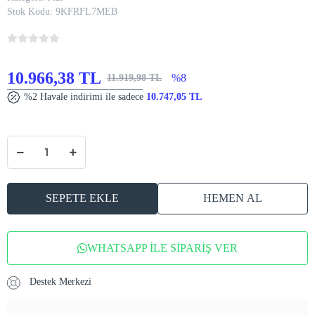
Stok Kodu:
9KFRFL7MEB
10.966,38 TL
%8
11.919,98 TL
%2 Havale indirimi ile sadece
10.747,05 TL
SEPETE EKLE
HEMEN AL
WHATSAPP İLE SİPARİŞ VER
Destek Merkezi