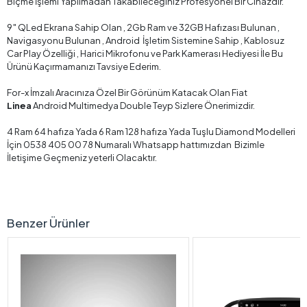
Biçme İşlemi Yapılmadan Takabileceğiniz Profesyonel Bir Cihazdır.
9″ QLed Ekrana Sahip Olan , 2Gb Ram ve 32GB Hafızası Bulunan ,
Navigasyonu Bulunan , Android İşletim Sistemine Sahip , Kablosuz
Car Play Özelliği , Harici Mikrofonu ve Park Kamerası Hediyesi İle Bu
Ürünü Kaçırmamanızı Tavsiye Ederim.
For-x İmzalı Aracınıza Özel Bir Görünüm Katacak Olan Fiat
Linea
Android Multimedya Double Teyp Sizlere Önerimizdir.
4 Ram 64 hafıza Yada 6 Ram 128 hafıza Yada Tuşlu Diamond Modelleri
İçin 0538 405 00 78 Numaralı Whatsapp hattımızdan Bizimle
İletişime Geçmeniz yeterli Olacaktır.
Benzer Ürünler