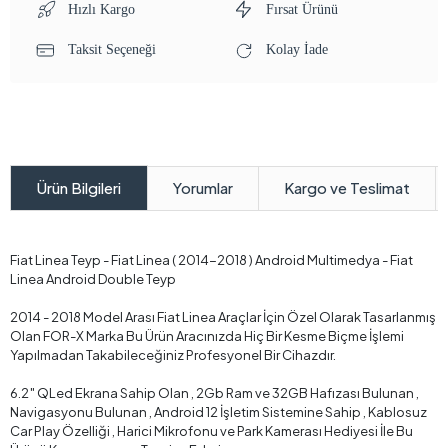
Hızlı Kargo
Fırsat Ürünü
Taksit Seçeneği
Kolay İade
Yorumlar
Kargo ve Teslimat
Ürün Bilgileri
Fiat Linea Teyp - Fiat Linea ( 2014-2018 ) Android Multimedya - Fiat
Linea Android Double Teyp
2014 - 2018 Model Arası Fiat Linea Araçlar İçin Özel Olarak Tasarlanmış
Olan FOR-X Marka Bu Ürün Aracınızda Hiç Bir Kesme Biçme İşlemi
Yapılmadan Takabileceğiniz Profesyonel Bir Cihazdır.
6.2″ QLed Ekrana Sahip Olan , 2Gb Ram ve 32GB Hafızası Bulunan ,
Navigasyonu Bulunan , Android 12 İşletim Sistemine Sahip , Kablosuz
Car Play Özelliği , Harici Mikrofonu ve Park Kamerası Hediyesi İle Bu