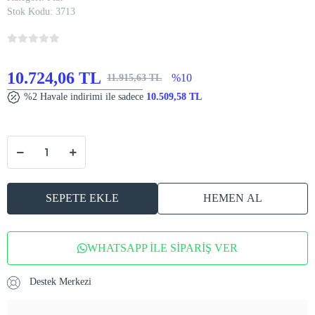
Stok Kodu:
3713
10.724,06 TL
%10
11.915,63 TL
%2 Havale indirimi ile sadece
10.509,58 TL
SEPETE EKLE
HEMEN AL
WHATSAPP İLE SİPARİŞ VER
Destek Merkezi