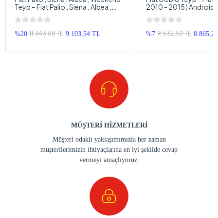
Teyp – Fiat Palio , Siena , Albea ,
2010 - 2015 ) Android
Weekend Android Multimedya –
– Fiat Doblo Android 
Fiat Palio , Siena , Albea , Weekend
Android Double Teyp
11.343,68 TL
9.532,50 TL
%20
9.103,54 TL
%7
8.865,2
MÜŞTERİ HİZMETLERİ
Müşteri odaklı yaklaşımımızla her zaman
müşterilerimizin ihtiyaçlarına en iyi şekilde cevap
vermeyi amaçlıyoruz.