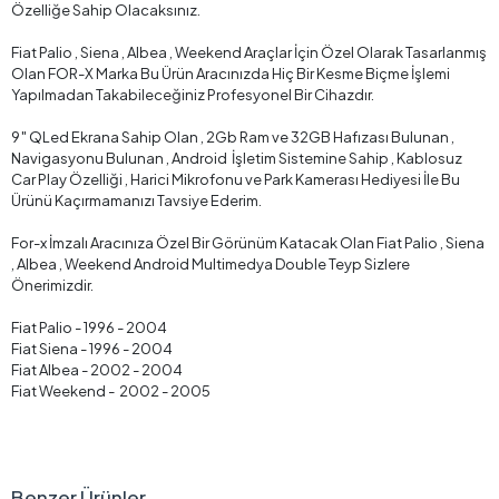
Özelliğe Sahip Olacaksınız.
Fiat Palio , Siena , Albea , Weekend Araçlar İçin Özel Olarak Tasarlanmış
Olan FOR-X Marka Bu Ürün Aracınızda Hiç Bir Kesme Biçme İşlemi
Yapılmadan Takabileceğiniz Profesyonel Bir Cihazdır.
9″ QLed Ekrana Sahip Olan , 2Gb Ram ve 32GB Hafızası Bulunan ,
Navigasyonu Bulunan , Android İşletim Sistemine Sahip , Kablosuz
Car Play Özelliği , Harici Mikrofonu ve Park Kamerası Hediyesi İle Bu
Ürünü Kaçırmamanızı Tavsiye Ederim.
For-x İmzalı Aracınıza Özel Bir Görünüm Katacak Olan Fiat Palio , Siena
, Albea , Weekend Android Multimedya Double Teyp Sizlere
Önerimizdir.
Fiat Palio - 1996 - 2004
Fiat Siena - 1996 - 2004
Fiat Albea - 2002 - 2004
Fiat Weekend - 2002 - 2005
Benzer Ürünler