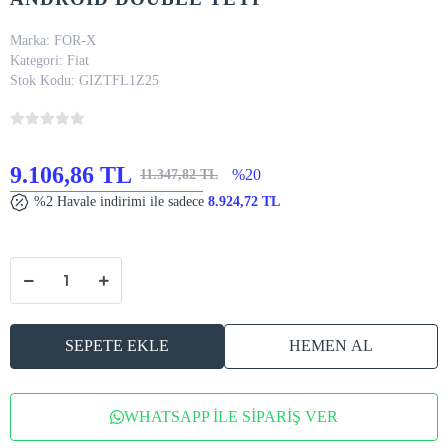
Marka:
FOR-X
Kategori:
Fiat
Stok Kodu:
GIZTFL1Z25
9.106,86 TL
%20
11.347,82 TL
%2 Havale indirimi ile sadece
8.924,72 TL
SEPETE EKLE
HEMEN AL
WHATSAPP İLE SİPARİŞ VER