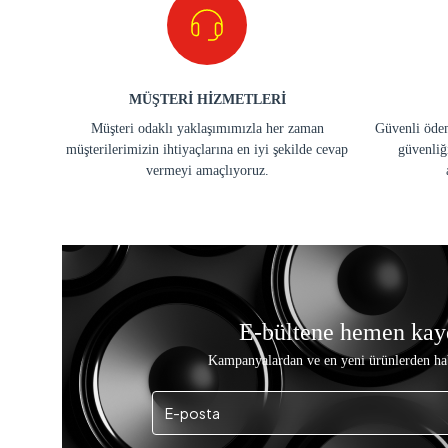
MÜŞTERİ HİZMETLERİ
Müşteri odaklı yaklaşımımızla her zaman
Güvenli ödem
müşterilerimizin ihtiyaçlarına en iyi şekilde cevap
güvenliğ
vermeyi amaçlıyoruz.
E-bültene hemen kay
Kampanyalardan ve en yeni ürünlerden ha