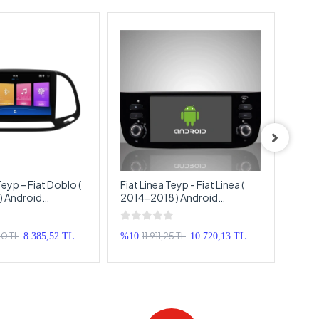
eyp – Fiat Doblo (
Fiat Linea Teyp - Fiat Linea (
Fiat 
) Android
2014-2018 ) Android
Scud
– Fiat Doblo
Multimedya - Fiat Linea
Andr
uble Teyp
Android Double Teyp
Scud
00 TL
11.911,25 TL
8.385,52 TL
%10
10.720,13 TL
%12