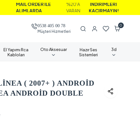
İL ORDER İLE
%20'A
İNDİRİMLERİ
IMLARDA
VARAN
KAÇIRMAYIN!
0
0538 405 00 78
Müşteri Hizmetleri
Oto Aksesuar
3d
El Yapımı Rca
Hazır Ses
Kabloları
Sistemleri
LİNEA ( 2007+ ) ANDROİD
NEA ANDROİD DOUBLE
F