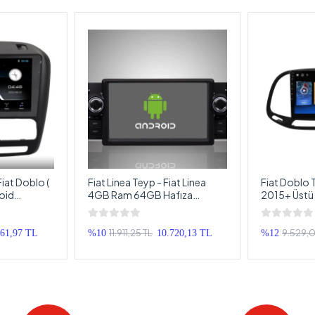
iat Doblo (
Fiat Linea Teyp - Fiat Linea
Fiat Doblo T
oid
4GB Ram 64GB Hafıza
2015+ Üstü 
 Doblo
Android Multimedya - Fiat
Multimedya 
eyp
Linea Android Double Teyp
Android Do
11.911,25 TL
9.529,
861,97 TL
%10
10.720,13 TL
%12