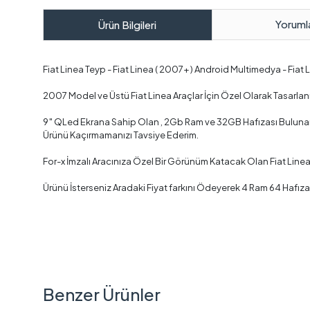
Yoruml
Ürün Bilgileri
Fiat Linea Teyp - Fiat Linea ( 2007+ ) Android Multimedya - Fia
2007 Model ve Üstü Fiat Linea Araçlar İçin Özel Olarak Tasarla
9″ QLed Ekrana Sahip Olan , 2Gb Ram ve 32GB Hafızası Bulunan ,
Ürünü Kaçırmamanızı Tavsiye Ederim.
For-x İmzalı Aracınıza Özel Bir Görünüm Katacak Olan Fiat Line
Ürünü İsterseniz Aradaki Fiyat farkını Ödeyerek 4 Ram 64 Hafıza
Benzer Ürünler