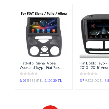
 (
Fiat Palio , Siena , Albea ,
Fiat Doblo Teyp – F
id
Weekend Teyp – Fiat Palio ,
2010 - 2015 ) Andr
Siena , Albea , Weekend
Multimedya – Fiat
Android Multimedya – Fiat
Android Double T
Palio , Siena , Albea , Weekend
11.339,51 TL
9.529,00 TL
TL
%20
9.100,20 TL
%7
8.
Android Double Teyp