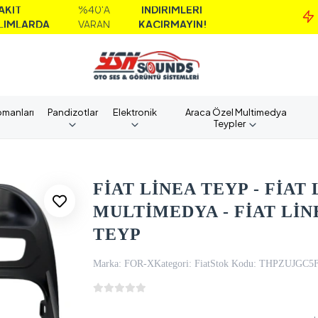
%40'A
İNDİRİMLERİ
MA
A
VARAN
KAÇIRMAYIN!
AL
pmanları
Pandizotlar
Elektronik
Araca Özel Multimedya
Teypler
FİAT LİNEA TEYP - FİAT 
MULTİMEDYA - FİAT Lİ
TEYP
Marka:
FOR-X
Kategori:
Fiat
Stok Kodu:
THPZUJGC5