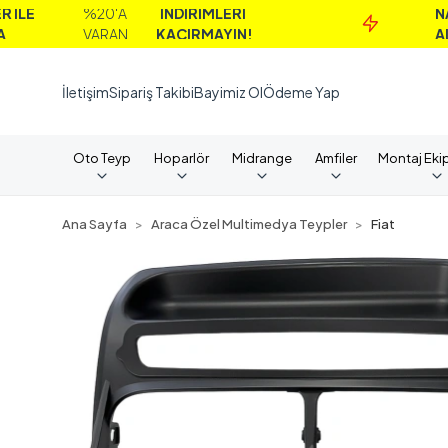
%20'A
İNDİRİMLERİ
NAKİT
VARAN
KAÇIRMAYIN!
ALIMLARD
İletişim
Sipariş Takibi
Bayimiz Ol
Ödeme Yap
Oto Teyp
Hoparlör
Midrange
Amfiler
Montaj Eki
Ana Sayfa
Araca Özel Multimedya Teypler
Fiat