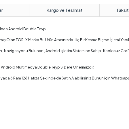
ar
Kargo ve Teslimat
Taksit
t Linea Android Double Teyp
nmış Olan FOR-X Marka Bu Ürün Aracınızda Hiç Bir Kesme Biçme İşlemi Yapı
 Navigasyonu Bulunan , Android İşletim Sistemine Sahip , Kablosuz Car Play
a Android Multimedya Double Teyp Sizlere Önerimizdir.
 yada 6 Ram 128 Hafıza Şeklinde de Satın Alabilirsiniz Bunun için Whatsapp