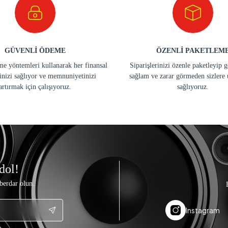
GÜVENLİ ÖDEME
ÖZENLİ PAKETLEM
e yöntemleri kullanarak her finansal
Siparişlerinizi özenle paketleyip 
inizi sağlıyor ve memnuniyetinizi
sağlam ve zarar görmeden sizlere 
artırmak için çalışıyoruz.
sağlıyoruz.
dol!
berdar olun.
Instagram