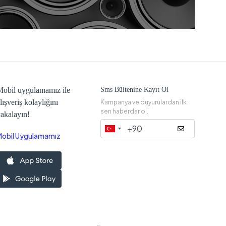
obil uygulamamız ile
Sms Bültenine Kayıt Ol
lışveriş kolaylığını
Kampanya ve duyurulardan ilk
sen haberdar ol.
akalayın!
Mobil Uygulamamız