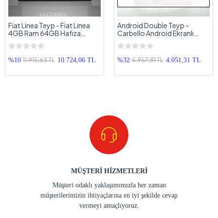
Fiat Linea Teyp - Fiat Linea
Android Double Teyp –
4GB Ram 64GB Hafıza
Carbello Android Ekranlı
Android Multimedya - Fiat
Teyp - 2GB Ram 16GB Hafıza
Linea Android Double Teyp
11.915,63 TL
5.957,81 TL
%10
10.724,06 TL
%32
4.051,31 TL
MÜŞTERİ HİZMETLERİ
Müşteri odaklı yaklaşımımızla her zaman
müşterilerimizin ihtiyaçlarına en iyi şekilde cevap
vermeyi amaçlıyoruz.