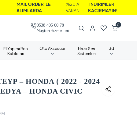
İL ORDER İLE
%20'A
İNDİRİMLERİ
LIMLARDA
VARAN
KAÇIRMAYIN!
0
0538 405 00 78
Müşteri Hizmetleri
Oto Aksesuar
3d
El Yapımı Rca
Hazır Ses
Kabloları
Sistemleri
YP – HONDA ( 2022 - 2024
EDYA – HONDA CIVIC
7M