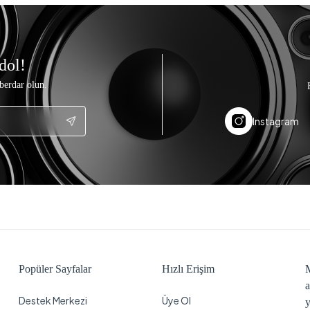
dol!
berdar olun.
Instagram
Popüler Sayfalar
Hızlı Erişim
M
a
Destek Merkezi
Üye Ol
y