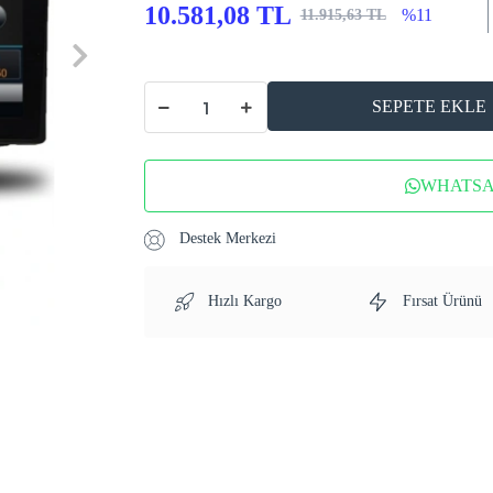
10.581,08 TL
%11
11.915,63 TL
SEPETE EKLE
WHATSAP
Destek Merkezi
Hızlı Kargo
Fırsat Ürünü