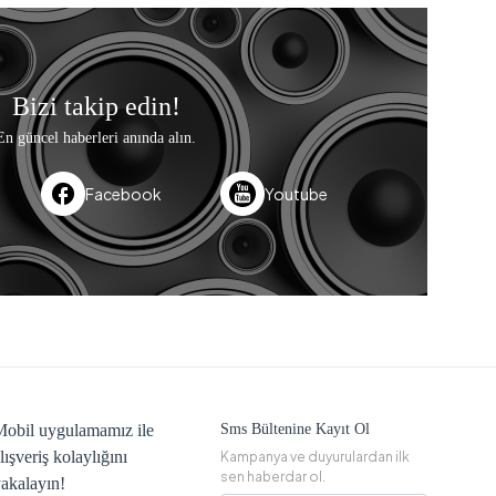
Bizi takip edin!
En güncel haberleri anında alın.
Facebook
Youtube
obil uygulamamız ile
Sms Bültenine Kayıt Ol
lışveriş kolaylığını
Kampanya ve duyurulardan ilk
sen haberdar ol.
akalayın!