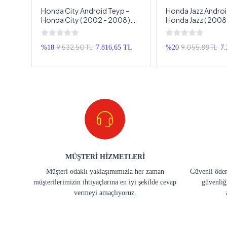
p –
Honda City Android Teyp –
Honda Jazz Androi
em
Honda City ( 2002 - 2008 )
Honda Jazz ( 2008 
onda
Oem Android Multimedya –
Oem Android Mult
yp
Honda City Android Double
Honda Jazz Andro
Teyp
Teyp
9.532,50 TL
9.055,88 TL
TL
%18
7.816,65 TL
%20
7
MÜŞTERİ HİZMETLERİ
Müşteri odaklı yaklaşımımızla her zaman
Güvenli ödem
müşterilerimizin ihtiyaçlarına en iyi şekilde cevap
güvenliğ
vermeyi amaçlıyoruz.