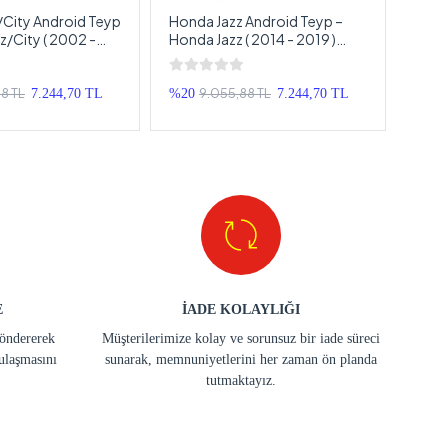
/City Android Teyp
Honda Jazz Android Teyp –
Hond
z/City ( 2002 -
Honda Jazz ( 2014 - 2019 )
Hond
 Android
Oem Android Multimedya –
Oem 
 – Honda Jazz/City
Honda Jazz Android Double
Hond
uble Teyp
Teyp
Doub
8 TL
9.055,88 TL
7.244,70 TL
%20
7.244,70 TL
%15
E
İADE KOLAYLIĞI
göndererek
Müşterilerimize kolay ve sorunsuz bir iade süreci
ulaşmasını
sunarak, memnuniyetlerini her zaman ön planda
tutmaktayız.