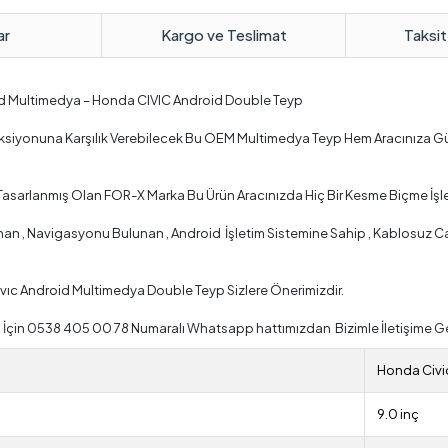
ar
Kargo ve Teslimat
Taksit
id Multimedya – Honda CIVIC Android Double Teyp
onksiyonuna Karşılık Verebilecek Bu OEM Multimedya Teyp Hem Aracınıza G
Tasarlanmış Olan FOR-X Marka Bu Ürün Aracınızda Hiç Bir Kesme Biçme İşl
 , Navigasyonu Bulunan , Android İşletim Sistemine Sahip , Kablosuz Car P
vıc Android Multimedya Double Teyp Sizlere Önerimizdir.
İçin 0538 405 00 78 Numaralı Whatsapp hattımızdan Bizimle İletişime Ge
Honda Civi
9.0 inç