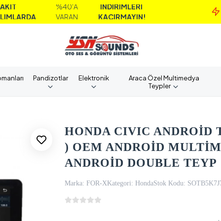
%40'A
İNDİRİMLERİ
MA
A
VARAN
KAÇIRMAYIN!
A
pmanları
Pandizotlar
Elektronik
Araca Özel Multimedya
Teypler
HONDA CIVIC ANDROİD TE
) OEM ANDROİD MULTİM
ANDROİD DOUBLE TEYP
Marka:
FOR-X
Kategori:
Honda
Stok Kodu:
SOTB5K7J