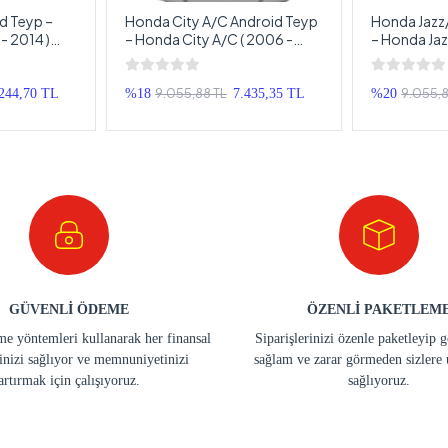
d Teyp –
Honda City A/C Android Teyp
Honda Jazz
- 2014 )
– Honda City A/C ( 2006 -
– Honda Jaz
imedya –
2016 ) Oem Android
2007 ) Oem
id Double
Multimedya – Honda City A/C
Multimedya
Android Double Teyp
Android Do
9.055,88 TL
9.055,8
.244,70 TL
%18
7.435,35 TL
%20
GÜVENLİ ÖDEME
ÖZENLİ PAKETLEM
e yöntemleri kullanarak her finansal
Siparişlerinizi özenle paketleyip 
inizi sağlıyor ve memnuniyetinizi
sağlam ve zarar görmeden sizlere 
artırmak için çalışıyoruz.
sağlıyoruz.