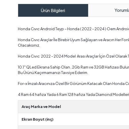
Yoruml
Ürün Bilgileri
Honda Cıvıc Android Teyp – Honda ( 2022 - 2024 ) Oem Andro
Honda Cıvıc Araçlar İle Birebir Uyum Sağlayan ve Aracın Her F
Olacaksınız.
Honda Cıvıc 2022 - 2024 Model Arası Araçlar İçin Özel Olarak 
10.1″ QLed Ekrana Sahip Olan , 2Gb Ram ve 32GB Hafızası Bulunan
Bu Ürünü Kaçırmamanızı Tavsiye Ederim.
For-x İmzalı Aracınıza Özel Bir Görünüm Katacak Olan Honda Cı
4 Ram 64 hafıza Yada 6 Ram 128 hafıza Yada Diamond Modelleri 
Araç Marka ve Model
Ekran Boyut (inç)