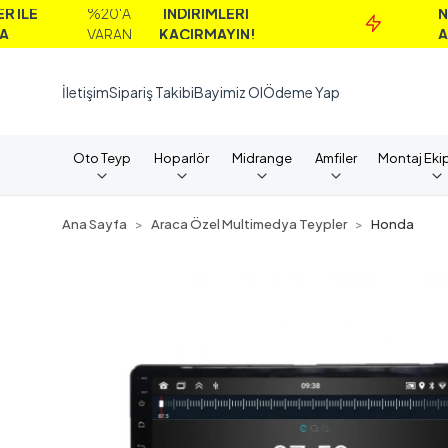
%20'A
İNDİRİMLERİ
NAKİT
VARAN
KAÇIRMAYIN!
ALIMLARD
İletişim
Sipariş Takibi
Bayimiz Ol
Ödeme Yap
Oto Teyp
Hoparlör
Midrange
Amfiler
Montaj Eki
Ana Sayfa
Araca Özel Multimedya Teypler
Honda