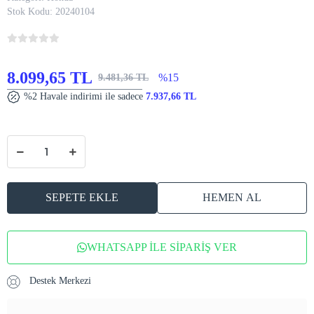
Stok Kodu:
20240104
8.099,65 TL
%15
9.481,36 TL
%2 Havale indirimi ile sadece
7.937,66 TL
SEPETE EKLE
HEMEN AL
WHATSAPP İLE SİPARİŞ VER
Destek Merkezi