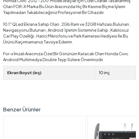
Honda Cıvıc 2012 - 2017 Model Araçlar İçin Özel Olarak Tasarlanmış
Olan FOR-X Marka Bu Ürün Aracınızda Hiç Bir Kesme Biçme İşlemi
Yapılmadan Takabileceğiniz Profesyonel Bir Cihazdır.
10.1″ QLed Ekrana Sahip Olan , 2Gb Ram ve 32GB Hafızası Bulunan ,
Navigasyonu Bulunan , Android İşletim Sistemine Sahip , Kablosuz
Car Play Özelliği , Harici Mikrofonu ve Park Kamerası Hediyesi İle Bu
Ürünü Kaçırmamanızı Tavsiye Ederim.
For-x İmzalı Aracınıza Özel Bir Görünüm Katacak Olan Honda Cıvıc
Android Multimedya Double Teyp Sizlere Önerimizdir.
Ekran Boyut (inç)
10 inç
Benzer Ürünler