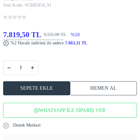
Stok Kodu:
W2RB5E6LXI
7.819,50 TL
%18
9.535,98 TL
%2 Havale indirimi ile sadece
7.663,11 TL
SEPETE EKLE
HEMEN AL
WHATSAPP İLE SİPARİŞ VER
Destek Merkezi