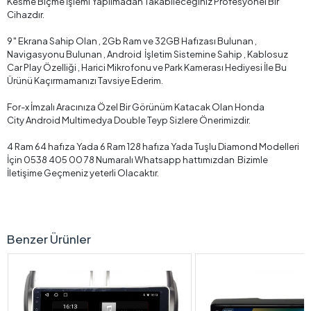
Kesme Biçme İşlemi Yapılmadan Takabileceğiniz Profesyonel Bir
Cihazdır.
9″ Ekrana Sahip Olan , 2Gb Ram ve 32GB Hafızası Bulunan ,
Navigasyonu Bulunan , Android İşletim Sistemine Sahip , Kablosuz
Car Play Özelliği , Harici Mikrofonu ve Park Kamerası Hediyesi İle Bu
Ürünü Kaçırmamanızı Tavsiye Ederim.
For-x İmzalı Aracınıza Özel Bir Görünüm Katacak Olan Honda
City Android Multimedya Double Teyp Sizlere Önerimizdir.
4 Ram 64 hafıza Yada 6 Ram 128 hafıza Yada Tuşlu Diamond Modelleri
İçin 0538 405 00 78 Numaralı Whatsapp hattımızdan Bizimle
İletişime Geçmeniz yeterli Olacaktır.
Benzer Ürünler