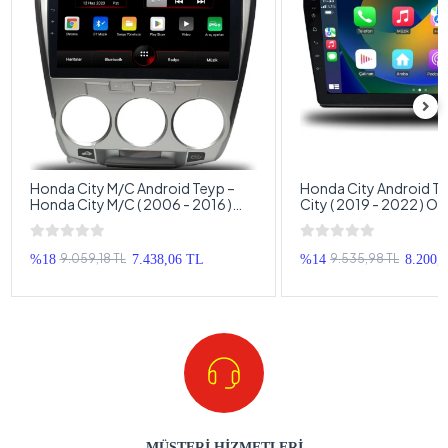
Honda City M/C Android Teyp –
Honda City Android T
Honda City M/C ( 2006 - 2016 )
City ( 2019 - 2022 ) O
Oem Android Multimedya – Honda
Multimedya – Honda C
City M/C Android Double Teyp
Double Teyp
9.059,18 TL
9.535,98 TL
%18
7.438,06 TL
%14
8.200,
MÜŞTERİ HİZMETLERİ