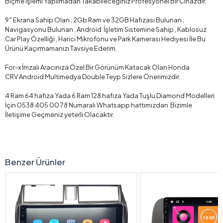
Biçme İşlemi Yapılmadan Takabileceğiniz Profesyonel Bir Cihazdır.
9″ Ekrana Sahip Olan , 2Gb Ram ve 32GB Hafızası Bulunan ,
Navigasyonu Bulunan , Android İşletim Sistemine Sahip , Kablosuz
Car Play Özelliği , Harici Mikrofonu ve Park Kamerası Hediyesi İle Bu
Ürünü Kaçırmamanızı Tavsiye Ederim.
For-x İmzalı Aracınıza Özel Bir Görünüm Katacak Olan Honda
CRV Android Multimedya Double Teyp Sizlere Önerimizdir.
4 Ram 64 hafıza Yada 6 Ram 128 hafıza Yada Tuşlu Diamond Modelleri
İçin 0538 405 00 78 Numaralı Whatsapp hattımızdan Bizimle
İletişime Geçmeniz yeterli Olacaktır.
Benzer Ürünler