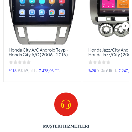
Honda City A/C Android Teyp –
Honda Jazz/City Andro
Honda City A/C ( 2006 - 2016 )
Honda Jazz/City ( 2002
Oem Android Multimedya – Honda
Oem Android Multime
City A/C Android Double Teyp
Jazz/City Android Dou
9.059,18 TL
9.059,18 TL
%18
7.438,06 TL
%20
7.247,3
MÜŞTERİ HİZMETLERİ