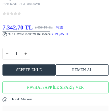
Stok Kodu:
8GL3J8E8WR
7.342,70 TL
%19
9.059,18 TL
%2 Havale indirimi ile sadece
7.195,85 TL
SEPETE EKLE
HEMEN AL
WHATSAPP İLE SİPARİŞ VER
Destek Merkezi