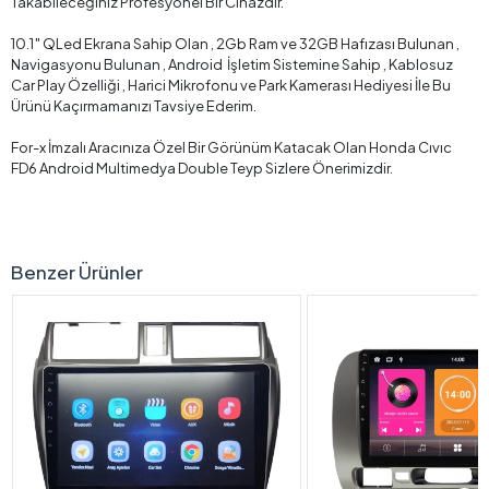
Takabileceğiniz Profesyonel Bir Cihazdır.
10.1″ QLed Ekrana Sahip Olan , 2Gb Ram ve 32GB Hafızası Bulunan ,
Navigasyonu Bulunan , Android İşletim Sistemine Sahip , Kablosuz
Car Play Özelliği , Harici Mikrofonu ve Park Kamerası Hediyesi İle Bu
Ürünü Kaçırmamanızı Tavsiye Ederim.
For-x İmzalı Aracınıza Özel Bir Görünüm Katacak Olan Honda Cıvıc
FD6 Android Multimedya Double Teyp Sizlere Önerimizdir.
Benzer Ürünler