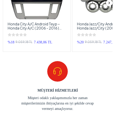
Honda City A/C Android Teyp –
Honda Jazz/City Andro
Honda City A/C ( 2006 - 2016 )
Honda Jazz/City ( 2002
Oem Android Multimedya – Honda
Oem Android Multime
City A/C Android Double Teyp
Jazz/City Android Dou
9.059,18 TL
9.059,18 TL
%18
7.438,06 TL
%20
7.247,3
MÜŞTERİ HİZMETLERİ
Müşteri odaklı yaklaşımımızla her zaman
müşterilerimizin ihtiyaçlarına en iyi şekilde cevap
vermeyi amaçlıyoruz.