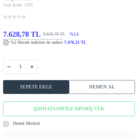
Stok Kodu:
3785
7.628,78 TL
%14
8.820,78 TL
%2 Havale indirimi ile sadece
7.476,21 TL
SEPETE EKLE
HEMEN AL
WHATSAPP İLE SİPARİŞ VER
Destek Merkezi