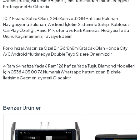
Aracınızda Hiç Bir Kesme Biçme İşlemi Yapılmadan Takabileceğiniz
Profesyonel Bir Cihazdır.
10.1″ Ekrana Sahip Olan , 2Gb Ram ve 32GB Hafızası Bulunan ,
Navigasyonu Bulunan , Android İşletim Sistemine Sahip , Kablosuz
Car Play Özelliği , Harici Mikrofonu ve Park Kamerası Hediyesi İle Bu
Ürünü Kaçırmamanızı Tavsiye Ederim.
For-x İmzalı Aracınıza Özel Bir Görünüm Katacak Olan Honda City
A/C Android Multimedya Double Teyp Sizlere Önerimizdir.
4 Ram 64 hafıza Yada 6 Ram 128 hafıza Yada Tuşlu Diamond Modelleri
İçin 0538 405 00 78 Numaralı Whatsapp hattımızdan Bizimle
İletişime Geçmeniz yeterli Olacaktır.
Benzer Ürünler