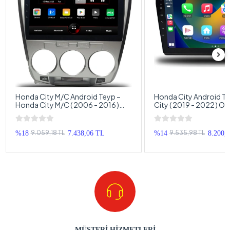
Honda City M/C Android Teyp –
Honda City Android T
Honda City M/C ( 2006 - 2016 )
City ( 2019 - 2022 ) O
Oem Android Multimedya – Honda
Multimedya – Honda C
City M/C Android Double Teyp
Double Teyp
9.059,18 TL
9.535,98 TL
%18
7.438,06 TL
%14
8.200,
MÜŞTERİ HİZMETLERİ