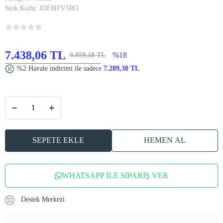
Stok Kodu:
IDF8IFV5RO
7.438,06 TL
%18
9.059,18 TL
%2 Havale indirimi ile sadece
7.289,30 TL
SEPETE EKLE
HEMEN AL
WHATSAPP İLE SİPARİŞ VER
Destek Merkezi