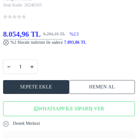
Stok Kodu:
20240103
8.054,96 TL
%13
9.294,19 TL
%2 Havale indirimi ile sadece
7.893,86 TL
SEPETE EKLE
HEMEN AL
WHATSAPP İLE SİPARİŞ VER
Destek Merkezi