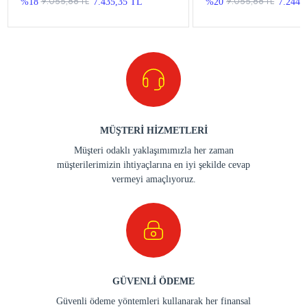
9.055,88 TL
9.055,88 TL
%18
7.435,35 TL
%20
7.244,
MÜŞTERİ HİZMETLERİ
Müşteri odaklı yaklaşımımızla her zaman
müşterilerimizin ihtiyaçlarına en iyi şekilde cevap
vermeyi amaçlıyoruz.
GÜVENLİ ÖDEME
Güvenli ödeme yöntemleri kullanarak her finansal