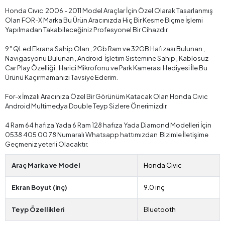
Honda Cıvıc 2006 - 2011 Model Araçlar İçin Özel Olarak Tasarlanmış
Olan FOR-X Marka Bu Ürün Aracınızda Hiç Bir Kesme Biçme İşlemi
Yapılmadan Takabileceğiniz Profesyonel Bir Cihazdır.
9″ QLed Ekrana Sahip Olan , 2Gb Ram ve 32GB Hafızası Bulunan ,
Navigasyonu Bulunan , Android İşletim Sistemine Sahip , Kablosuz
Car Play Özelliği , Harici Mikrofonu ve Park Kamerası Hediyesi İle Bu
Ürünü Kaçırmamanızı Tavsiye Ederim.
For-x İmzalı Aracınıza Özel Bir Görünüm Katacak Olan Honda Cıvıc
Android Multimedya Double Teyp Sizlere Önerimizdir.
4 Ram 64 hafıza Yada 6 Ram 128 hafıza Yada Diamond Modelleri İçin
0538 405 00 78 Numaralı Whatsapp hattımızdan Bizimle İletişime
Geçmeniz yeterli Olacaktır.
Araç Marka ve Model
Honda Civic
Ekran Boyut (inç)
9.0 inç
Teyp Özellikleri
Bluetooth