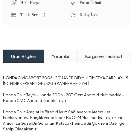
Hızlı Kargo
Fırsat Ürünü
Taksit Seçeneği
Kolay İade
Yorumlar
Kargo ve Teslimat
Ürün Bilgileri
HONDA CİVİC SPORT 2006-2011 ANDROİD MULTİMEDYA CARPLAYLİ 9
İNC HD IPS EKRAN 2GB/32GB KAMERA HEDİYELİ
Honda Cıvıc Teyp – Honda 2006 - 2011 Oem Android Multimedya –
Honda CIVIC Android Double Teyp
Honda Cıvıc Araçlar İle Birebir Uyum Sağlayan ve Aracın Her
Fonksiyonuna Karşılık Verebilecek Bu OEM Multimedya Teyp Hem
Aracınıza Güzel Bir Görünüm Katacak hem de Bir Çok Yeni Özelliğe
Sahip Olacaksınız.