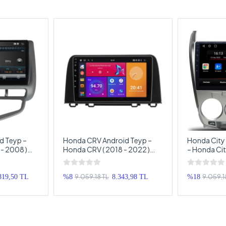
d Teyp –
Honda CRV Android Teyp –
Honda City
 - 2008 )
Honda CRV ( 2018 - 2022 )
– Honda Cit
imedya –
Oem Android Multimedya –
2016 ) Oem
id Double
Honda CRV Android Double
Multimedya
Teyp
Android Do
9.059,18 TL
9.059,1
819,50 TL
%8
8.343,98 TL
%18