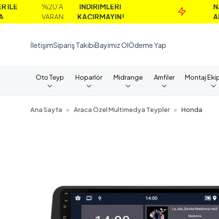
%20'A
İNDİRİMLERİ
NAKİT
VARAN
KAÇIRMAYIN!
ALIMLAR
İletişim
Sipariş Takibi
Bayimiz Ol
Ödeme Yap
Oto Teyp
Hoparlör
Midrange
Amfiler
Montaj Eki
Ana Sayfa
Araca Özel Multimedya Teypler
Honda