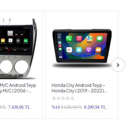
 M/C Android Teyp
Honda City Android Teyp –
Hond
y M/C ( 2006 -
Honda City ( 2019 - 2022 )
Hond
 Android
Oem Android Multimedya –
Oem 
 – Honda City M/C
Honda City Android Double
Hond
uble Teyp
Teyp
Doub
8 TL
9.535,98 TL
1
7.438,06 TL
%14
8.200,94 TL
%8