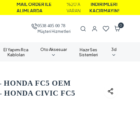
AİL ORDER İLE
%20'A
İNDİRİMLERİ
LIMLARDA
VARAN
KAÇIRMAYIN!
0
0538 405 00 78
Müşteri Hizmetleri
Oto Aksesuar
3d
El Yapımı Rca
Hazır Ses
Kabloları
Sistemleri
– HONDA FC5 OEM
 HONDA CIVIC FC5