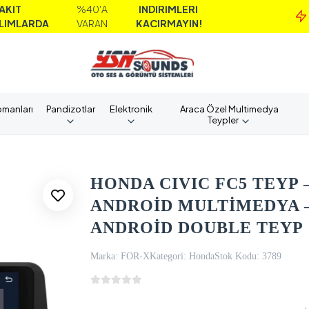
%40'A
İNDİRİMLERİ
M
DA
VARAN
KAÇIRMAYIN!
A
pmanları
Pandizotlar
Elektronik
Araca Özel Multimedya
Teypler
HONDA CIVIC FC5 TEYP 
ANDROİD MULTİMEDYA –
ANDROİD DOUBLE TEYP
Marka:
FOR-X
Kategori:
Honda
Stok Kodu:
3789