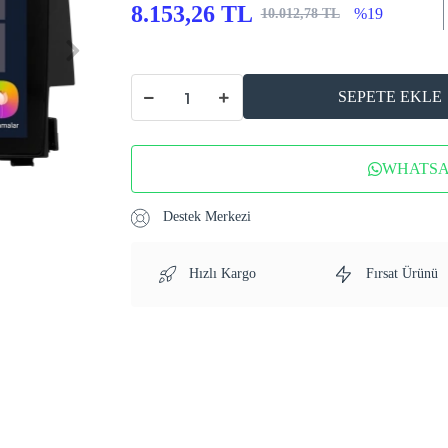
8.153,26 TL
%19
10.012,78 TL
SEPETE EKLE
WHATSAP
Destek Merkezi
Hızlı Kargo
Fırsat Ürünü