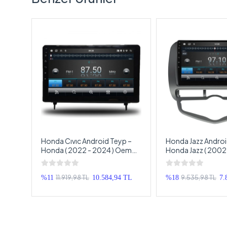
Honda Cıvıc Android Teyp –
Honda Jazz Androi
dya
Honda ( 2022 - 2024 ) Oem
Honda Jazz ( 2002
tik
Android Multimedya – Honda
Oem Android Mult
CIVIC Android Double Teyp
Honda Jazz Andro
Teyp
11.919,98 TL
9.535,98 TL
 TL
%11
10.584,94 TL
%18
7.