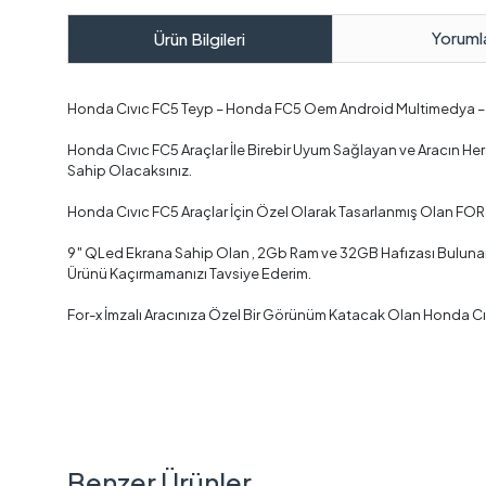
Yoruml
Ürün Bilgileri
Honda Cıvıc FC5 Teyp – Honda FC5 Oem Android Multimedya –
Honda Cıvıc FC5 Araçlar İle Birebir Uyum Sağlayan ve Aracın H
Sahip Olacaksınız.
Honda Cıvıc FC5 Araçlar İçin Özel Olarak Tasarlanmış Olan FOR
9″ QLed Ekrana Sahip Olan , 2Gb Ram ve 32GB Hafızası Bulunan ,
Ürünü Kaçırmamanızı Tavsiye Ederim.
For-x İmzalı Aracınıza Özel Bir Görünüm Katacak Olan Honda Cı
Benzer Ürünler