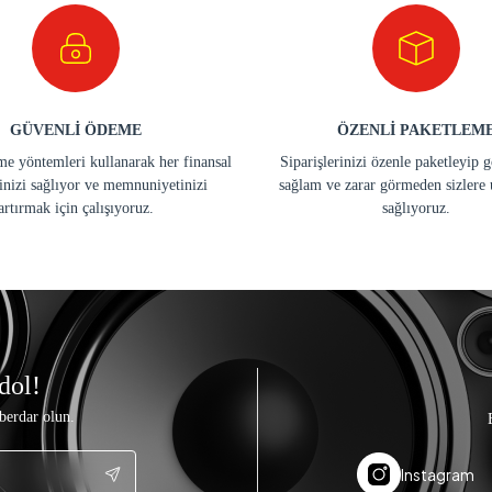
GÜVENLİ ÖDEME
ÖZENLİ PAKETLEM
e yöntemleri kullanarak her finansal
Siparişlerinizi özenle paketleyip 
inizi sağlıyor ve memnuniyetinizi
sağlam ve zarar görmeden sizlere 
artırmak için çalışıyoruz.
sağlıyoruz.
dol!
berdar olun.
Instagram