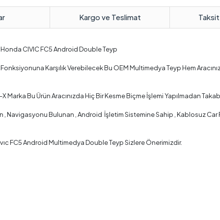
ar
Kargo ve Teslimat
Taksit
 Honda CIVIC FC5 Android Double Teyp
er Fonksiyonuna Karşılık Verebilecek Bu OEM Multimedya Teyp Hem Aracını
-X Marka Bu Ürün Aracınızda Hiç Bir Kesme Biçme İşlemi Yapılmadan Takabi
 Navigasyonu Bulunan , Android İşletim Sistemine Sahip , Kablosuz Car Pla
vıc FC5 Android Multimedya Double Teyp Sizlere Önerimizdir.