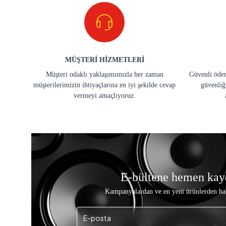
MÜŞTERİ HİZMETLERİ
Müşteri odaklı yaklaşımımızla her zaman
Güvenli ödem
müşterilerimizin ihtiyaçlarına en iyi şekilde cevap
güvenliğ
vermeyi amaçlıyoruz.
E-bültene hemen kay
Kampanyalardan ve en yeni ürünlerden ha