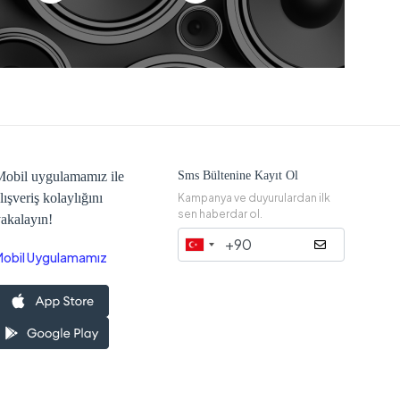
obil uygulamamız ile
Sms Bültenine Kayıt Ol
lışveriş kolaylığını
Kampanya ve duyurulardan ilk
sen haberdar ol.
akalayın!
Mobil Uygulamamız