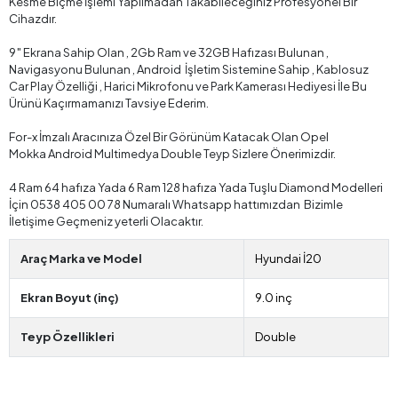
Kesme Biçme İşlemi Yapılmadan Takabileceğiniz Profesyonel Bir
Cihazdır.
9″ Ekrana Sahip Olan , 2Gb Ram ve 32GB Hafızası Bulunan ,
Navigasyonu Bulunan , Android İşletim Sistemine Sahip , Kablosuz
Car Play Özelliği , Harici Mikrofonu ve Park Kamerası Hediyesi İle Bu
Ürünü Kaçırmamanızı Tavsiye Ederim.
For-x İmzalı Aracınıza Özel Bir Görünüm Katacak Olan Opel
Mokka Android Multimedya Double Teyp Sizlere Önerimizdir.
4 Ram 64 hafıza Yada 6 Ram 128 hafıza Yada Tuşlu Diamond Modelleri
İçin 0538 405 00 78 Numaralı Whatsapp hattımızdan Bizimle
İletişime Geçmeniz yeterli Olacaktır.
Araç Marka ve Model
Hyundai İ20
Ekran Boyut (inç)
9.0 inç
Teyp Özellikleri
Double