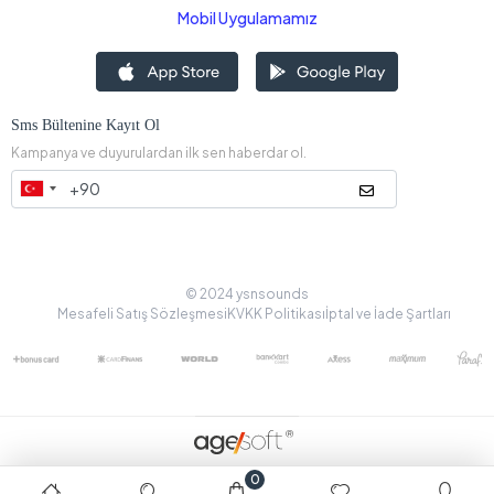
Mobil Uygulamamız
Sms Bültenine Kayıt Ol
Kampanya ve duyurulardan ilk sen haberdar ol.
© 2024 ysnsounds
Mesafeli Satış Sözleşmesi
KVKK Politikası
İptal ve İade Şartları
0