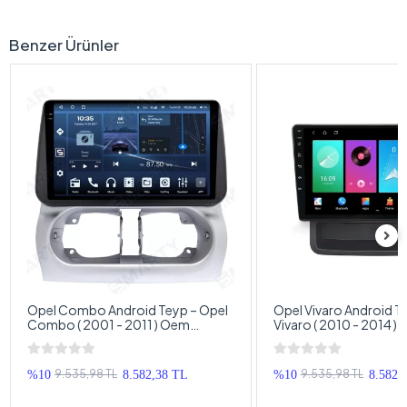
Benzer Ürünler
Opel Combo Android Teyp – Opel
Opel Vivaro Android T
Combo ( 2001 - 2011 ) Oem
Vivaro ( 2010 - 2014 )
Android Multimedya – Opel
Multimedya – Opel Viv
Combo Android Double Teyp
Double Teyp
9.535,98 TL
9.535,98 TL
%10
8.582,38 TL
%10
8.582,