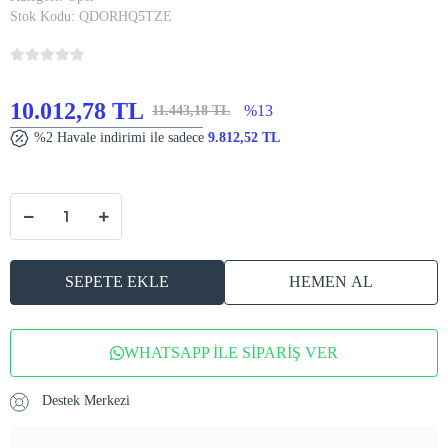
Stok Kodu:
QDORHQ5TZE
10.012,78 TL
%13
11.443,18 TL
%2 Havale indirimi ile sadece
9.812,52 TL
SEPETE EKLE
HEMEN AL
WHATSAPP İLE SİPARİŞ VER
Destek Merkezi